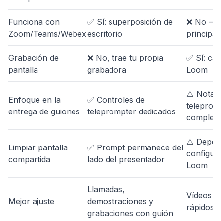
Funciona con
✅ Sí: superposición de
❌ No — 
Zoom/Teams/Webex
escritorio
principa
Grabación de
❌ No, trae tu propia
✅ Sí: car
pantalla
grabadora
Loom
⚠️ Notas 
Enfoque en la
✅ Controles de
teleprom
entrega de guiones
teleprompter dedicados
complet
⚠️ Depen
Limpiar pantalla
✅ Prompt permanece del
configur
compartida
lado del presentador
Loom
Llamadas,
Vídeos d
Mejor ajuste
demostraciones y
rápidos
grabaciones con guión