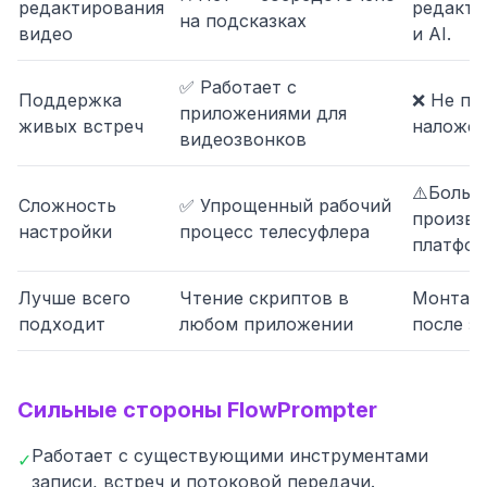
редактирования
редакти
на подсказках
видео
и AI.
✅ Работает с
Поддержка
❌ Не пр
приложениями для
живых встреч
наложен
видеозвонков
⚠️Больш
Сложность
✅ Упрощенный рабочий
произво
настройки
процесс телесуфлера
платфо
Лучше всего
Чтение скриптов в
Монтаж 
подходит
любом приложении
после з
Сильные стороны FlowPrompter
Работает с существующими инструментами
✓
записи, встреч и потоковой передачи.