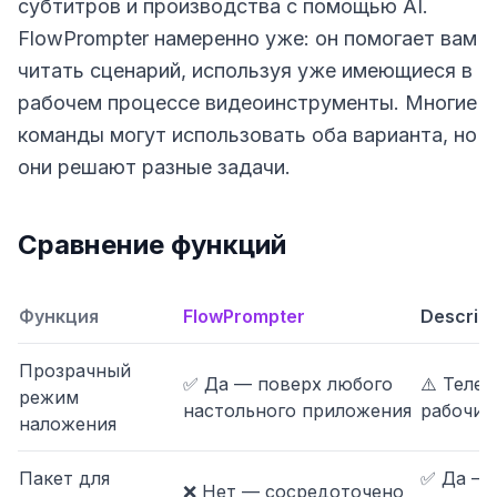
субтитров и производства с помощью AI.
FlowPrompter намеренно уже: он помогает вам
читать сценарий, используя уже имеющиеся в
рабочем процессе видеоинструменты. Многие
команды могут использовать оба варианта, но
они решают разные задачи.
Сравнение функций
Функция
FlowPrompter
Descript
Прозрачный
✅ Да — поверх любого
⚠️ Теле
режим
настольного приложения
рабочие 
наложения
Пакет для
✅ Да — 
❌ Нет — сосредоточено