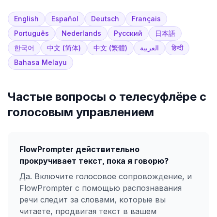
English
Español
Deutsch
Français
Português
Nederlands
Русский
日本語
한국어
中文 (简体)
中文 (繁體)
العربية
हिन्दी
Bahasa Melayu
Частые вопросы о телесуфлёре с
голосовым управлением
FlowPrompter действительно
прокручивает текст, пока я говорю?
Да. Включите голосовое сопровождение, и
FlowPrompter с помощью распознавания
речи следит за словами, которые вы
читаете, продвигая текст в вашем