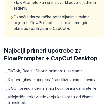
FlowPrompter-u i snimi sve klipove u jednom
sedenju
Označi udarne tačke podebljanim slovima i
💡
bojom u FlowPrompter editoru tamo gde
planiraš rez ili zum u CapCut-u
Najbolji primeri upotrebe za
FlowPrompter +
CapCut Desktop
TikTok, Reels i Shorts snimani u serijama
→
Klipovi „glava koja priča“ sa stilizovanim titlovima
→
UGC i brend video snimci koji moraju da prate brif
→
Višejezični tokovi titlovanja koji kreću od čistog
→
transkripta