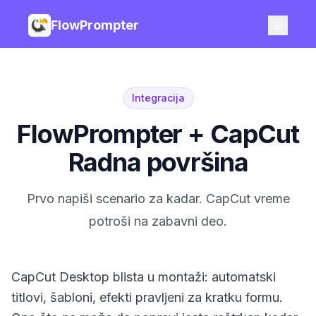
FlowPrompter
Integracija
FlowPrompter + CapCut
Radna površina
Prvo napiši scenario za kadar. CapCut vreme
potroši na zabavni deo.
CapCut Desktop blista u montaži: automatski
titlovi, šabloni, efekti pravljeni za kratku formu.