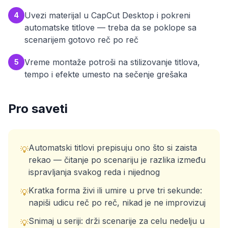
Uvezi materijal u CapCut Desktop i pokreni
4
automatske titlove — treba da se poklope sa
scenarijem gotovo reč po reč
Vreme montaže potroši na stilizovanje titlova,
5
tempo i efekte umesto na sečenje grešaka
Pro saveti
Automatski titlovi prepisuju ono što si zaista
💡
rekao — čitanje po scenariju je razlika između
ispravljanja svakog reda i nijednog
Kratka forma živi ili umire u prve tri sekunde:
💡
napiši udicu reč po reč, nikad je ne improvizuj
Snimaj u seriji: drži scenarije za celu nedelju u
💡