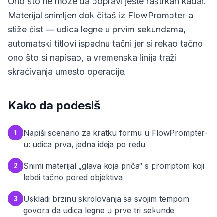
Ono što ne može da popravi jeste raštrkan kadar.
Materijal snimljen dok čitaš iz FlowPrompter-a
stiže čist — udica legne u prvim sekundama,
automatski titlovi ispadnu tačni jer si rekao tačno
ono što si napisao, a vremenska linija traži
skraćivanja umesto operacije.
Kako da podesiš
Napiši scenario za kratku formu u FlowPrompter-
1
u: udica prva, jedna ideja po redu
Snimi materijal „glava koja priča“ s promptom koji
2
lebdi tačno pored objektiva
Uskladi brzinu skrolovanja sa svojim tempom
3
govora da udica legne u prve tri sekunde