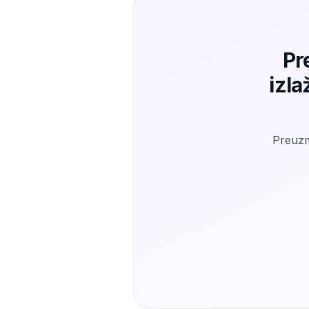
Pr
izla
Preuzmi