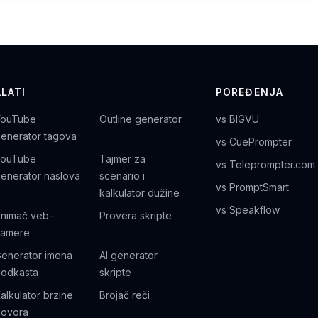
ALATI
POREĐENJA
YouTube
Outline generator
vs BIGVU
enerator tagova
vs CuePrompter
YouTube
Tajmer za
vs Teleprompter.com
enerator naslova
scenario i
vs PromptSmart
kalkulator dužine
vs Speakflow
nimač veb-
Provera skripte
kamere
enerator imena
AI generator
odkasta
skripte
alkulator brzine
Brojač reči
ovora