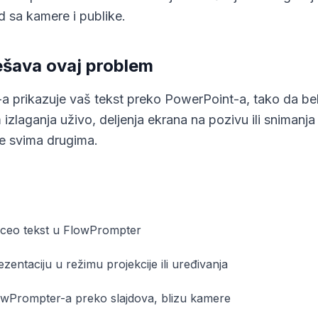
 sa kamere i publike.
šava ovaj problem
-a prikazuje vaš tekst preko PowerPoint-a, tako da be
 izlaganja uživo, deljenja ekrana na pozivu ili snimanj
ive svima drugima.
i ceo tekst u FlowPrompter
entaciju u režimu projekcije ili uređivanja
lowPrompter-a preko slajdova, blizu kamere