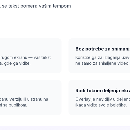
dok se tekst pomera vašim tempom
Bez potrebe za sniman
drugom ekranu — vaš tekst
Koristite ga za izlaganja uži
, gde ga vidite.
ne samo za snimljene video 
Radi tokom deljenja ek
nu verziju ili u stranu na
Overlay je nevidljiv u delje
i sa publikom.
ikada vidite svoje beleške.