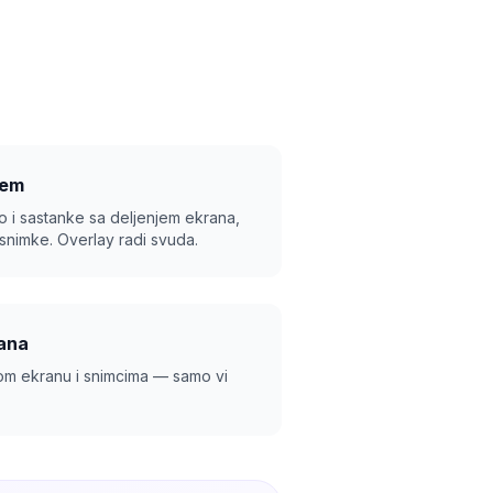
jem
vo i sastanke sa deljenjem ekrana,
snimke. Overlay radi svuda.
rana
nom ekranu i snimcima — samo vi