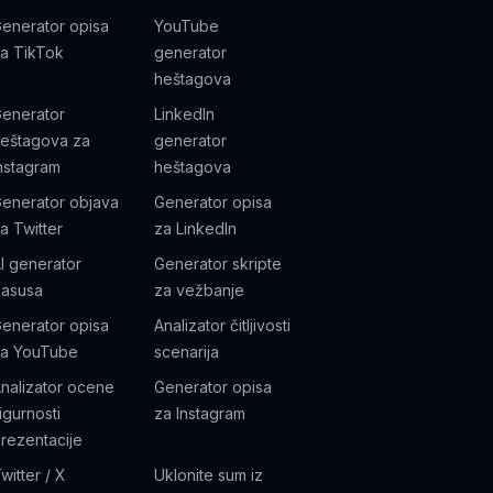
enerator opisa
YouTube
a TikTok
generator
heštagova
enerator
LinkedIn
eštagova za
generator
nstagram
heštagova
enerator objava
Generator opisa
a Twitter
za LinkedIn
I generator
Generator skripte
asusa
za vežbanje
enerator opisa
Analizator čitljivosti
a YouTube
scenarija
nalizator ocene
Generator opisa
igurnosti
za Instagram
rezentacije
witter / X
Uklonite sum iz