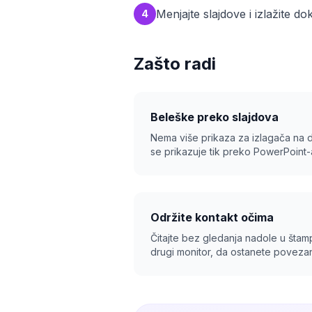
Menjajte slajdove i izlažite 
4
Zašto radi
Beleške preko slajdova
Nema više prikaza za izlagača na 
se prikazuje tik preko PowerPoint-a
Održite kontakt očima
Čitajte bez gledanja nadole u štampa
drugi monitor, da ostanete povezan