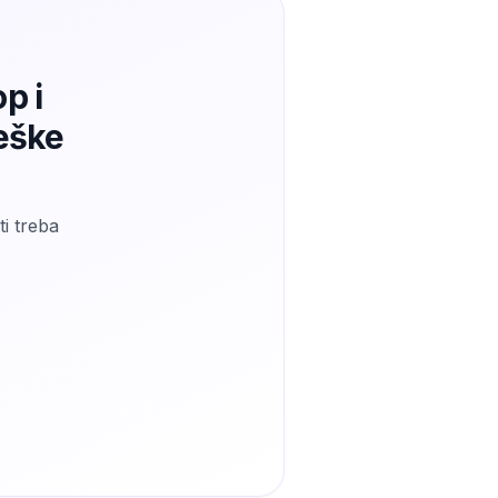
p i
leške
ti treba