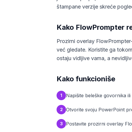
štampane verzije skreće pogled
Kako FlowPrompter re
Prozirni overlay FlowPrompter
već gledate. Koristite ga tokom
ostaju vidljive vama, a nevidlj
Kako funkcioniše
Napišite beleške govornika il
1
Otvorite svoju PowerPoint prez
2
Postavite prozirni overlay F
3