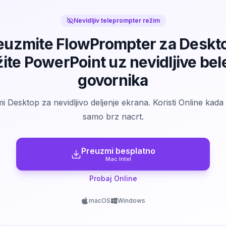
Nevidljiv teleprompter režim
euzmite FlowPrompter za Deskto
žite PowerPoint uz nevidljive be
govornika
 Desktop za nevidljivo deljenje ekrana. Koristi Online kada 
samo brz nacrt.
Preuzmi besplatno
Mac Intel
Probaj Online
macOS
Windows