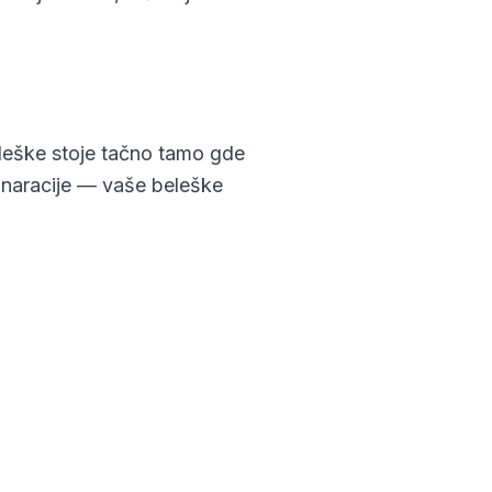
leške stoje tačno tamo gde
a naracije — vaše beleške