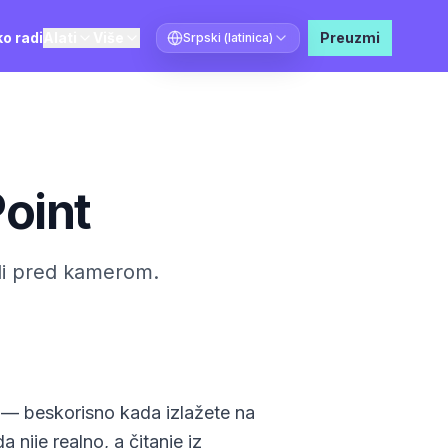
o radi
Alati
Više
Preuzmi
Srpski (latinica)
Izaberi jezik
oint
 ili pred kamerom.
 — beskorisno kada izlažete na
nije realno, a čitanje iz