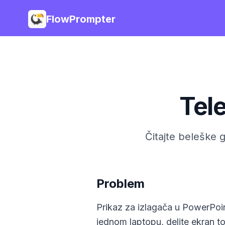
FlowPrompter
Tel
Čitajte beleške g
Problem
Prikaz za izlagača u PowerPoi
jednom laptopu, delite ekran to