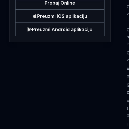
Probaj Online
G
z
Preuzmi iOS aplikaciju
Preuzmi Android aplikaciju
G
h
I
G
z
A
p
G
z
A
s
p
T