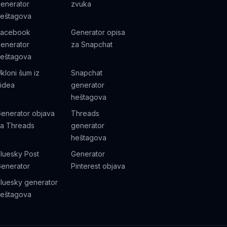
enerator
zvuka
eštagova
Facebook
Generator opisa
enerator
za Snapchat
eštagova
kloni šum iz
Snapchat
idea
generator
heštagova
enerator objava
Threads
a Threads
generator
heštagova
luesky Post
Generator
enerator
Pinterest objava
luesky generator
eštagova