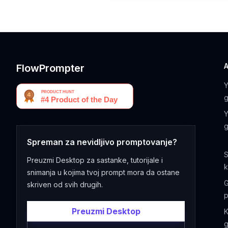
FlowPrompter
g
g
Spreman za nevidljivo promptovanje?
S
Preuzmi Desktop za sastanke, tutorijale i
snimanja u kojima tvoj prompt mora da ostane
G
skriven od svih drugih.
p
Preuzmi Desktop
K
g