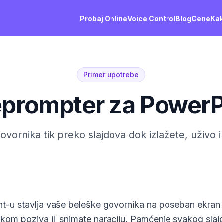
Probaj Online
Voice Control
Blog
Cene
Kak
Primer upotrebe
eprompter za PowerP
ovornika tik preko slajdova dok izlažete, uživo
nt-u stavlja vaše beleške govornika na poseban ekran
kom poziva ili snimate naraciju. Pamćenje svakog slajda 