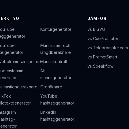
VERKTYG
JÄMFÖR
YouTube
Konturgenerator
vs BIGVU
agggenerator
vs CuePrompter
YouTube
Manustimer och
vs Teleprompter.com
itelgenerator
längdberäknare
vs PromptSmart
ebbkamerainspelare
Manuskontroll
vs Speakflow
odcastnamn-
AI-
enerator
manusgenerator
alhastighetsräknare
Ordräknare
ikTok
YouTube
ildtextgenerator
hashtaggenerator
nstagram
LinkedIn
ashtag-
hashtaggenerator
enerator