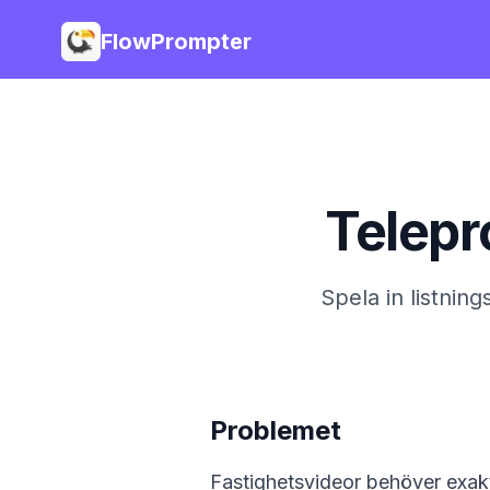
FlowPrompter
Telepr
Spela in listni
Problemet
Fastighetsvideor behöver exakta