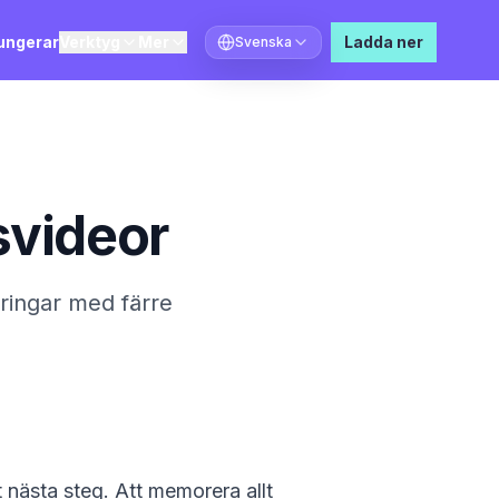
fungerar
Verktyg
Mer
Ladda ner
Svenska
Välj språk
svideor
ringar med färre
 nästa steg. Att memorera allt