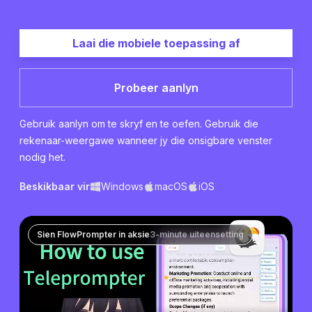
Laai die mobiele toepassing af
Probeer aanlyn
Gebruik aanlyn om te skryf en te oefen. Gebruik die
rekenaar-weergawe wanneer jy die onsigbare venster
nodig het.
Beskikbaar vir
Windows
macOS
iOS
Sien FlowPrompter in aksie
3-minute uiteensetting