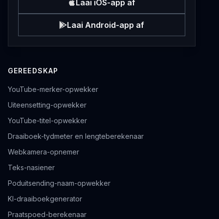
Laai iOS-app af
Laai Android-app af
GEREEDSKAP
YouTube-merker-opwekker
Uiteensetting-opwekker
YouTube-titel-opwekker
Draaiboek-tydmeter en lengteberekenaar
Webkamera-opnemer
Teks-nasiener
Poduitsending-naam-opwekker
KI-draaiboekgenerator
Praatspoed-berekenaar