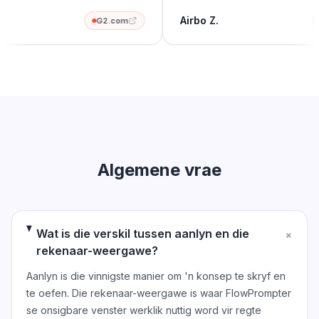
.
Airbo Z.
G2.com
Algemene vrae
Wat is die verskil tussen aanlyn en die
+
rekenaar-weergawe?
Aanlyn is die vinnigste manier om 'n konsep te skryf en
te oefen. Die rekenaar-weergawe is waar FlowPrompter
se onsigbare venster werklik nuttig word vir regte