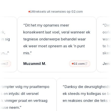
Uittreksels uit resensies op G2.com
Gebruik in oomblikke wanneer sigbare notas 'n probleem i
“
Dit het my opnames meer
“
Die o
k,
konsekwent laat voel, veral wanneer ek
oorleg
n sig
tegniese onderwerpe behandel waar
want d
ek weer moet opneem as ek ’n punt
te hou
yn…
”
mis.
”
skerm
Muzammil M.
Jeni J
om
G2.com
leprompter volg my praattempo
“
Danksy die deursigtigheid
es en intyds: dit versnel
ek steeds my kollegas se
ek vinniger praat en vertraag
en reaksies onder die teks 
n pouse neem.
”