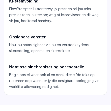
KI-stemvolging
FlowPrompter luister terwyl jy praat en rol jou teks
presies teen jou tempo; wag of improviseer en dit wag
vir jou, heeltemal handvry.
Onsigbare venster
Hou jou notas sigbaar vir jou en versteek tydens
skermdeling, opname en skermskote.
Naatlose sinchronisering oor toestelle
Begin opstel waar ook al en maak dieselfde teks op
rekenaar oop wanneer jy die onsigbare oorlegging vir
werklike aflewering nodig het.