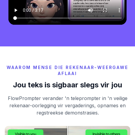
WAAROM MENSE DIE REKENAAR-WEERGAWE
AFLAAI
Jou teks is sigbaar slegs vir jou
FlowPrompter verander 'n teleprompter in 'n veilige
rekenaar-oorlegging vir vergaderings, opnames en
regstreekse demonstrasies.