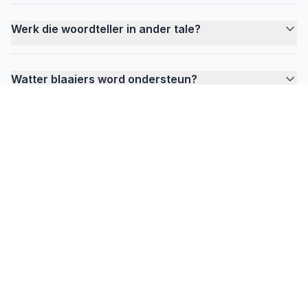
Werk die woordteller in ander tale?
Watter blaaiers word ondersteun?
FlowPrompter
Gereed vir onsigbare aanwysings?
Laai die rekenaar-weergawe af vir vergaderings,