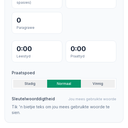
spasies)
0
Paragrawe
0:00
0:00
Leestyd
Praattyd
Praatspoed
Stadig
Normaal
Vinnig
Sleutelwoorddigtheid
Jou mees gebruikte woorde
Tik 'n bietjie teks om jou mees gebruikte woorde te
sien.