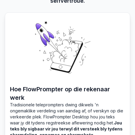
selfvertroue.
Hoe FlowPrompter op die rekenaar
werk
Tradisionele teleprompters dwing dikwels 'n
ongemaklike verdeling van aandag af, of verskyn op die
verkeerde plek. FlowPrompter Desktop hou jou teks
waar jy dit tydens regstreekse aflewering nodig het.
Jou
teks bly sigbaar vir jou terwyl dit versteek bly tydens
skermdeling, opnames en skermskote.