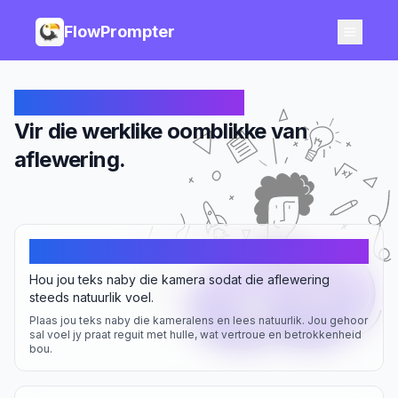
FlowPrompter
Onsigbare aanwysings.
Vir die werklike oomblikke van
aflewering.
Natuurlike oogkontak
Hou jou teks naby die kamera sodat die aflewering
steeds natuurlik voel.
Plaas jou teks naby die kameralens en lees natuurlik. Jou gehoor
sal voel jy praat reguit met hulle, wat vertroue en betrokkenheid
bou.