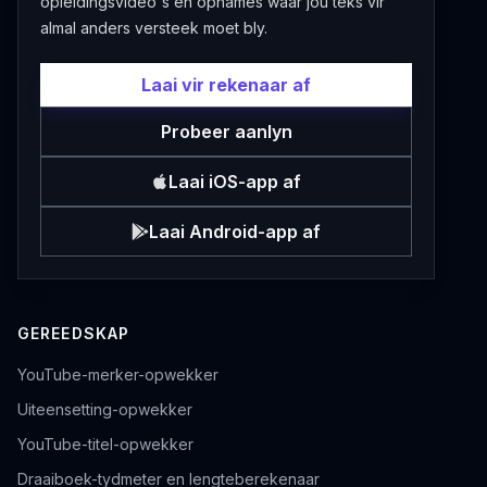
opleidingsvideo's en opnames waar jou teks vir
almal anders versteek moet bly.
Laai vir rekenaar af
Probeer aanlyn
Laai iOS-app af
Laai Android-app af
GEREEDSKAP
YouTube-merker-opwekker
Uiteensetting-opwekker
YouTube-titel-opwekker
Draaiboek-tydmeter en lengteberekenaar