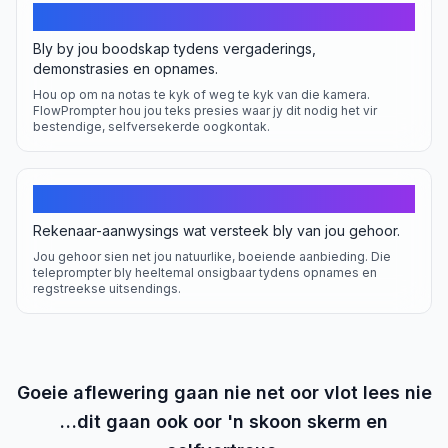
Professionele selfvertroue
Bly by jou boodskap tydens vergaderings,
demonstrasies en opnames.
Hou op om na notas te kyk of weg te kyk van die kamera.
FlowPrompter hou jou teks presies waar jy dit nodig het vir
bestendige, selfversekerde oogkontak.
Onsigbare tegnologie
Rekenaar-aanwysings wat versteek bly van jou gehoor.
Jou gehoor sien net jou natuurlike, boeiende aanbieding. Die
teleprompter bly heeltemal onsigbaar tydens opnames en
regstreekse uitsendings.
Goeie aflewering gaan nie net oor vlot lees nie
…dit gaan ook oor 'n skoon skerm en