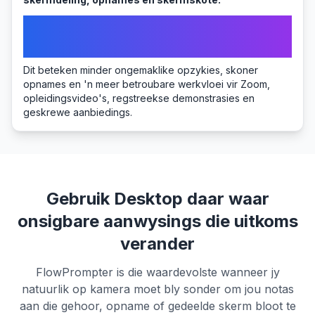
Begin aanlyn as jy 'n vinnige konsep nodig het, en
skuif na Desktop wanneer die aanbieding,
vergadering of opname werklik saak maak.
Dit beteken minder ongemaklike opzykies, skoner
opnames en 'n meer betroubare werkvloei vir Zoom,
opleidingsvideo's, regstreekse demonstrasies en
geskrewe aanbiedings.
Gebruik Desktop daar waar
onsigbare aanwysings die uitkoms
verander
FlowPrompter is die waardevolste wanneer jy
natuurlik op kamera moet bly sonder om jou notas
aan die gehoor, opname of gedeelde skerm bloot te