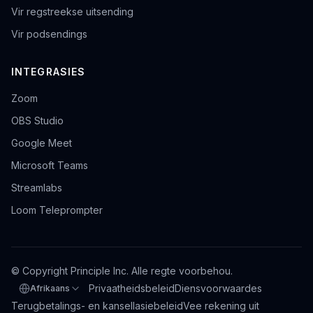
Vir regstreekse uitsending
Vir podsendings
INTEGRASIES
Zoom
OBS Studio
Google Meet
Microsoft Teams
Streamlabs
Loom Teleprompter
© Copyright Principle Inc. Alle regte voorbehou.
Privaatheidsbeleid
Diensvoorwaardes
Afrikaans
Kies taal
Terugbetalings- en kansellasiebeleid
Vee rekening uit