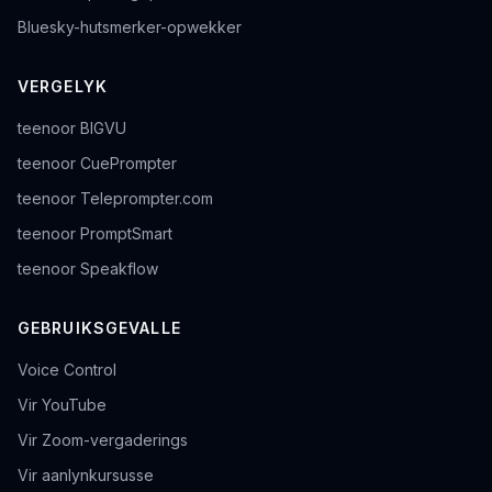
Bluesky-hutsmerker-opwekker
VERGELYK
teenoor BIGVU
teenoor CuePrompter
teenoor Teleprompter.com
teenoor PromptSmart
teenoor Speakflow
GEBRUIKSGEVALLE
Voice Control
Vir YouTube
Vir Zoom-vergaderings
Vir aanlynkursusse