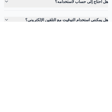
هل أحتاج إلى حساب لاستخدامه؟
هل يمكنني استخدام التوقيت مع التلقين الإلكتروني؟
FlowPrompter
هل أنت مستعد للتلقين غير المرئي؟
نزّل نسخة Desktop للاجتماعات والدروس والتسجيلات التي
يجب أن يبقى فيها النص مرئياً لك فقط ومخفياً عن الآخرين.