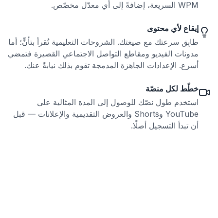
WPM السريعة، إضافةً إلى أي معدّل مخصّص.
إيقاع لأي محتوى
طابِق سرعتك مع صيغتك. الشروحات التعليمية تُقرأ بتأنٍّ؛ أما
مدونات الفيديو ومقاطع التواصل الاجتماعي القصيرة فتمضي
أسرع. الإعدادات الجاهزة المدمجة تقوم بذلك نيابةً عنك.
خطّط لكل منصّة
استخدم طول نصّك للوصول إلى المدة المثالية على
YouTube وShorts والعروض التقديمية والإعلانات — قبل
أن تبدأ التسجيل أصلًا.