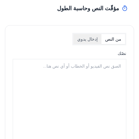
مؤقّت النص وحاسبة الطول
من النص
إدخال يدوي
نصّك