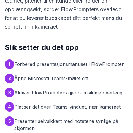
teamet, pitcher til en kunde eller holder en
opplæringsøkt, sørger FlowPrompters overlegg
for at du leverer budskapet ditt perfekt mens du
ser rett inn i kameraet.
Slik setter du det opp
Forbered presentasjonsmanuset i FlowPrompter
1
Åpne Microsoft Teams-møtet ditt
2
Aktiver FlowPrompters gjennomsiktige overlegg
3
Plasser det over Teams-vinduet, nær kameraet
4
Presenter selvsikkert med notatene synlige på
5
skjermen