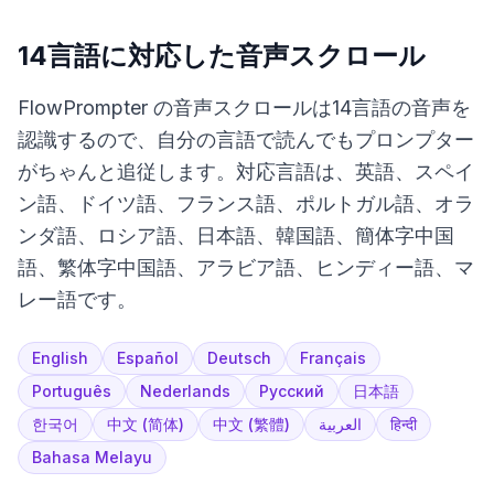
14言語に対応した音声スクロール
FlowPrompter の音声スクロールは14言語の音声を
認識するので、自分の言語で読んでもプロンプター
がちゃんと追従します。対応言語は、英語、スペイ
ン語、ドイツ語、フランス語、ポルトガル語、オラ
ンダ語、ロシア語、日本語、韓国語、簡体字中国
語、繁体字中国語、アラビア語、ヒンディー語、マ
レー語です。
English
Español
Deutsch
Français
Português
Nederlands
Русский
日本語
한국어
中文 (简体)
中文 (繁體)
العربية
हिन्दी
Bahasa Melayu