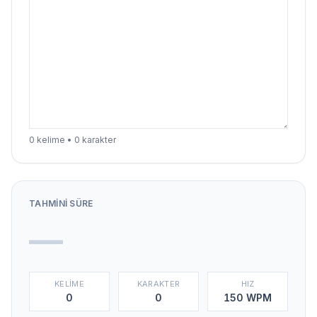
0 kelime • 0 karakter
TAHMINI SÜRE
—
KELIME
KARAKTER
HIZ
0
0
150 WPM