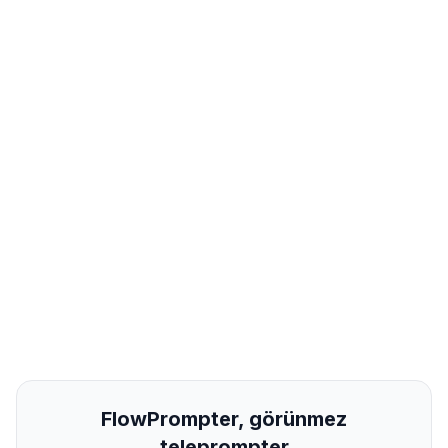
FlowPrompter, görünmez
teleprompter