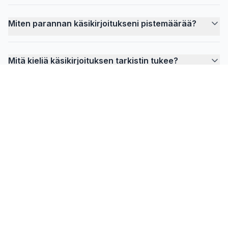
Miten parannan käsikirjoitukseni pistemäärää?
Mitä kieliä käsikirjoituksen tarkistin tukee?
FlowPrompter
Valmis näkymättömään ohjaukseen?
Lataa Desktop kokouksiin, opastuksiin ja