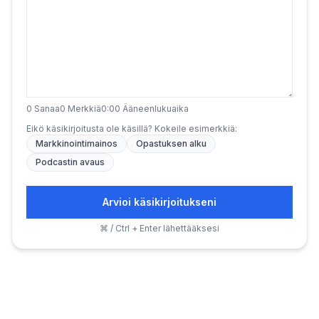
0
Sanaa
0
Merkkiä
0:00
Ääneenlukuaika
Eikö käsikirjoitusta ole käsillä? Kokeile esimerkkiä:
Markkinointimainos
Opastuksen alku
Podcastin avaus
Arvioi käsikirjoitukseni
⌘ / Ctrl + Enter lähettääksesi