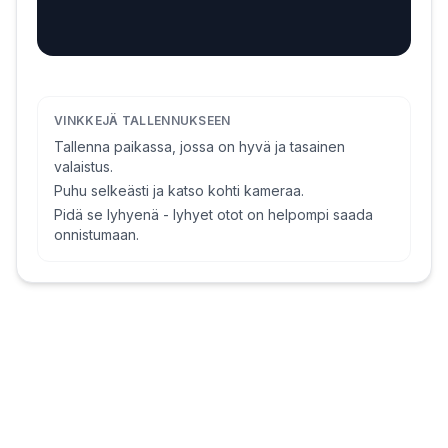
VINKKEJÄ TALLENNUKSEEN
Kameraa tai mikrofonia ei löytynyt. Kytke laite ja
yritä uudelleen.
Tallenna paikassa, jossa on hyvä ja tasainen
valaistus.
Yritä uudelleen
Puhu selkeästi ja katso kohti kameraa.
Pidä se lyhyenä - lyhyet otot on helpompi saada
onnistumaan.