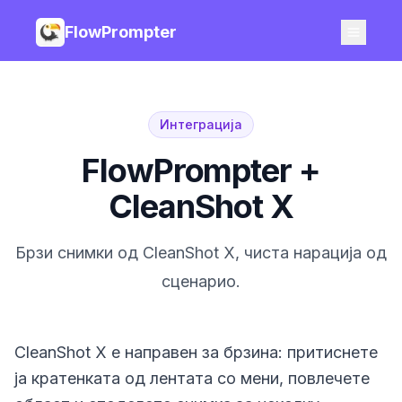
FlowPrompter
Интеграција
FlowPrompter +
CleanShot X
Брзи снимки од CleanShot X, чиста нарација од
сценарио.
CleanShot X е направен за брзина: притиснете
ја кратенката од лентата со мени, повлечете