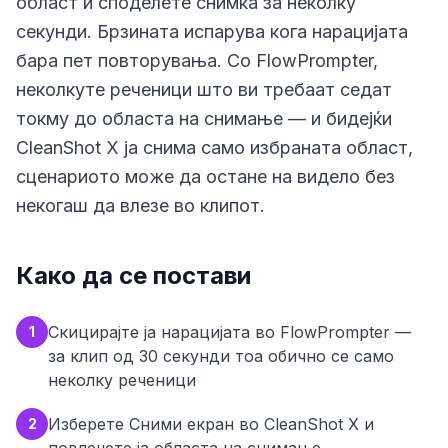
област и споделете снимка за неколку
секунди. Брзината испарува кога нарацијата
бара пет повторувања. Со FlowPrompter,
неколкуте реченици што ви требаат седат
токму до областа на снимање — и бидејќи
CleanShot X ја снима само избраната област,
сценариото може да остане на видело без
некогаш да влезе во клипот.
Како да се постави
Скицирајте ја нарацијата во FlowPrompter —
1
за клип од 30 секунди тоа обично се само
неколку реченици
Изберете Сними екран во CleanShot X и
2