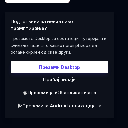
Подготвени за невидливо
промптирање?
Преземете Desktop за состаноци, туторијали и
снимања каде што вашиот prompt мора да
остане скриен од сите други.
Преземи Desktop
Пробај онлајн
Преземи ја iOS апликацијата
Преземи ја Android апликацијата