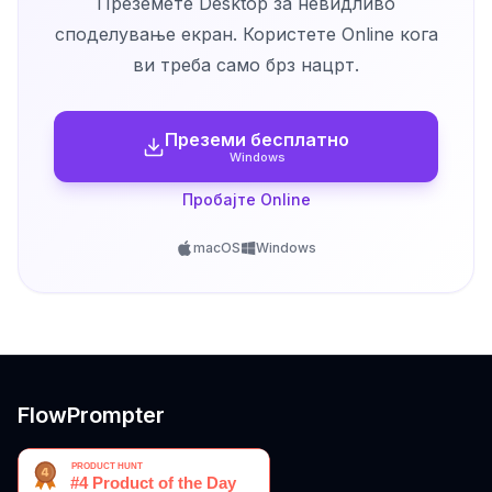
Преземете Desktop за невидливо
споделување екран. Користете Online кога
ви треба само брз нацрт.
Преземи бесплатно
Windows
Пробајте Online
macOS
Windows
FlowPrompter