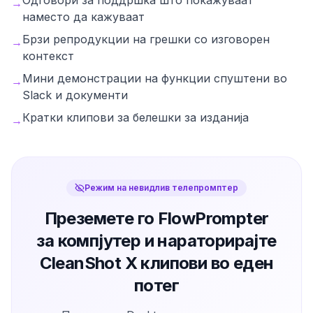
Одговори за поддршка што покажуваат
→
наместо да кажуваат
Брзи репродукции на грешки со изговорен
→
контекст
Мини демонстрации на функции спуштени во
→
Slack и документи
Кратки клипови за белешки за изданија
→
Режим на невидлив телепромптер
Преземете го FlowPrompter
за компјутер и нараторирајте
CleanShot X клипови во еден
потег