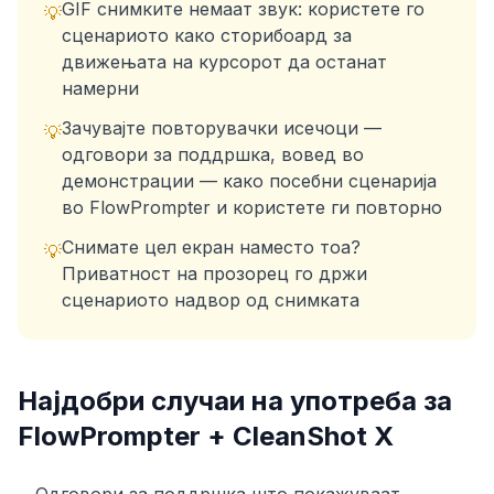
GIF снимките немаат звук: користете го
💡
сценариото како сторибоард за
движењата на курсорот да останат
намерни
Зачувајте повторувачки исечоци —
💡
одговори за поддршка, вовед во
демонстрации — како посебни сценарија
во FlowPrompter и користете ги повторно
Снимате цел екран наместо тоа?
💡
Приватност на прозорец го држи
сценариото надвор од снимката
Најдобри случаи на употреба за
FlowPrompter +
CleanShot X