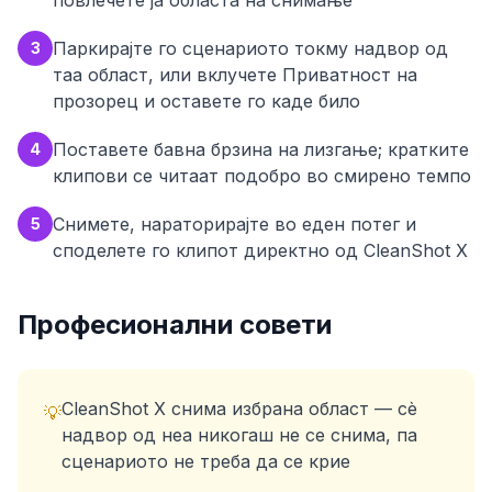
повлечете ја областа на снимање
Паркирајте го сценариото токму надвор од
3
таа област, или вклучете Приватност на
прозорец и оставете го каде било
Поставете бавна брзина на лизгање; кратките
4
клипови се читаат подобро во смирено темпо
Снимете, нараторирајте во еден потег и
5
споделете го клипот директно од CleanShot X
Професионални совети
CleanShot X снима избрана област — сѐ
💡
надвор од неа никогаш не се снима, па
сценариото не треба да се крие