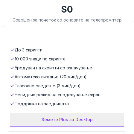
$
0
Совршен за почеток со основите на телепромптер
До 3 скрипти
10 000 знаци по скрипта
Уредувач на скрипти со означување
Автоматско лизгање (20 мин/ден)
Гласовно следење (3 мин/ден)
Невидлив режим на споделување екран
Поддршка на заедницата
Земете Plus за Desktop