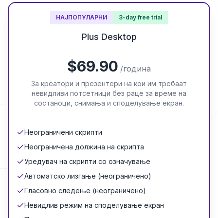
НАЈПОПУЛАРНИ
3-day free trial
Plus Desktop
$
69.90
/година
За креатори и презентери на кои им требаат
невидливи потсетници без раце за време на
состаноци, снимања и споделување екран.
Неограничени скрипти
Неограничена должина на скрипта
Уредувач на скрипти со означување
Автоматско лизгање (неограничено)
Гласовно следење (неограничено)
Невидлив режим на споделување екран