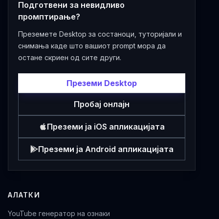
Подготвени за невидливо
промптирање?
Преземете Desktop за состаноци, туторијали и
снимања каде што вашиот prompt мора да
остане скриен од сите други.
Преземи Desktop
Пробај онлајн
Преземи ја iOS апликацијата
Преземи ја Android апликацијата
АЛАТКИ
YouTube генератор на ознаки