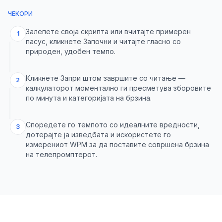
ЧЕКОРИ
Залепете своја скрипта или вчитајте примерен
1
пасус, кликнете Започни и читајте гласно со
природен, удобен темпо.
Кликнете Запри штом завршите со читање —
2
калкулаторот моментално ги пресметува зборовите
по минута и категоријата на брзина.
Споредете го темпото со идеалните вредности,
3
дотерајте ја изведбата и искористете го
измерениот WPM за да поставите совршена брзина
на телепромптерот.