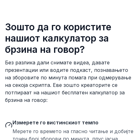
Зошто да го користите
нашиот калкулатор за
брзина на говор?
Без разлика дали снимате видеа, давате
презентации или водите подкаст, познавањето
на зборовите по минута помага при одмерување
на секоја скрипта. Еве зошто креаторите се
потпираат на нашиот бесплатен калкулатор за
брзина на говор:
Измерете го вистинскиот темпо
Мерете го времето на гласно читање и добијте
точен број зборови по минута, плус јасна