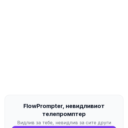
FlowPrompter, невидливиот
телепромптер
Видлив за тебе, невидлив за сите други