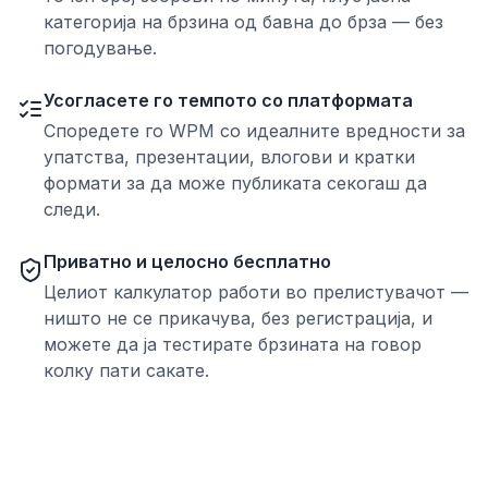
категорија на брзина од бавна до брза — без
погодување.
Усогласете го темпото со платформата
Споредете го WPM со идеалните вредности за
упатства, презентации, влогови и кратки
формати за да може публиката секогаш да
следи.
Приватно и целосно бесплатно
Целиот калкулатор работи во прелистувачот —
ништо не се прикачува, без регистрација, и
можете да ја тестирате брзината на говор
колку пати сакате.