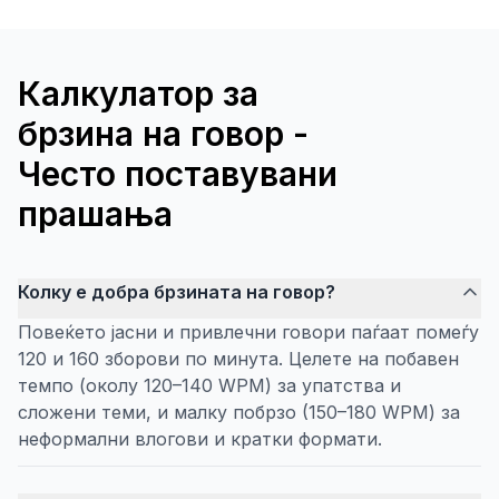
Калкулатор за
брзина на говор -
Често поставувани
прашања
Колку е добра брзината на говор?
Повеќето јасни и привлечни говори паѓаат помеѓу
120 и 160 зборови по минута. Целете на побавен
темпо (околу 120–140 WPM) за упатства и
сложени теми, и малку побрзо (150–180 WPM) за
неформални влогови и кратки формати.