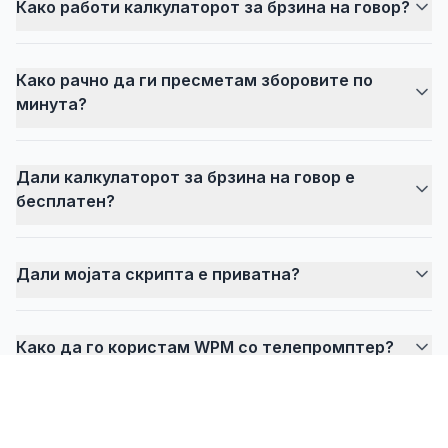
Како работи калкулаторот за брзина на говор?
Како рачно да ги пресметам зборовите по
минута?
Дали калкулаторот за брзина на говор е
бесплатен?
Дали мојата скрипта е приватна?
Како да го користам WPM со телепромптер?