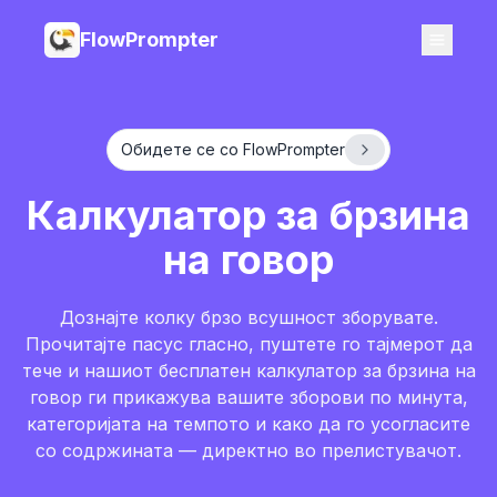
FlowPrompter
Обидете се со FlowPrompter
Калкулатор за брзина
на говор
Дознајте колку брзо всушност зборувате.
Прочитајте пасус гласно, пуштете го тајмерот да
тече и нашиот бесплатен калкулатор за брзина на
говор ги прикажува вашите зборови по минута,
категоријата на темпото и како да го усогласите
со содржината — директно во прелистувачот.