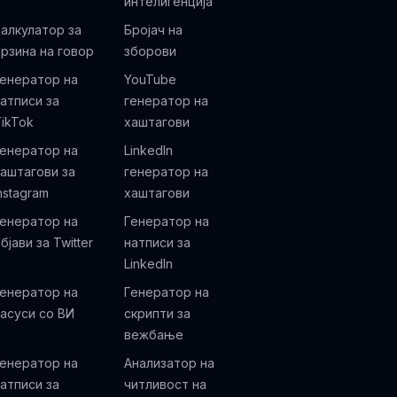
интелигенција
алкулатор за
Бројач на
рзина на говор
зборови
енератор на
YouTube
атписи за
генератор на
ikTok
хаштагови
енератор на
LinkedIn
аштагови за
генератор на
nstagram
хаштагови
енератор на
Генератор на
бјави за Twitter
натписи за
LinkedIn
енератор на
Генератор на
асуси со ВИ
скрипти за
вежбање
енератор на
Анализатор на
атписи за
читливост на