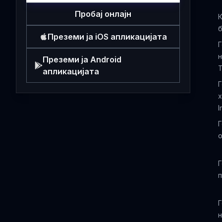
Пробај онлајн
К
б
Преземи ја iOS апликацијата
Г
н
Преземи ја Android
T
апликацијата
Г
х
I
Г
о
Г
п
Г
н