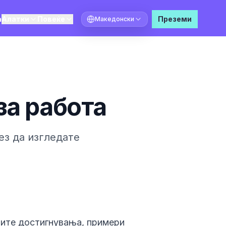
а
Алатки
Повеќе
Преземи
Македонски
Изберете јазик
за работа
ез да изгледате
ните достигнувања, примери