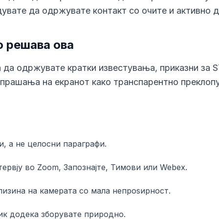
увате да одржувате контакт со очите и активно д
о решава ова
 да одржувате кратки известувања, приказни за 
 прашања на екранот како транспарентно преклопу
, а не целосни параграфи.
тервју во Zoom, Запознајте, Тимови или Webex.
лизина на камерата со мала непроѕирност.
ик додека зборувате природно.