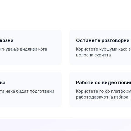
казни
Останете разговорни
тигнување видливи кога
Користете куршуми како з
целосна скрипта.
ња
Работи со видео пови
та нека бидат подготвени
Користете го со платформ
работодавачот ја избира.