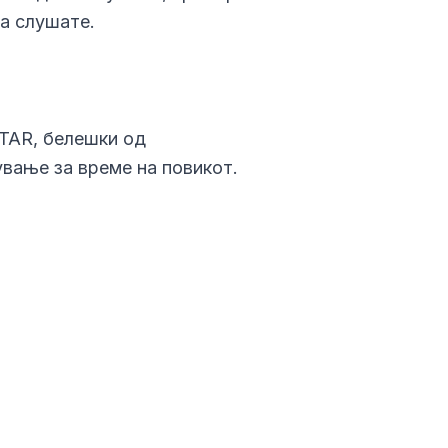
а слушате.
STAR, белешки од
вање за време на повикот.