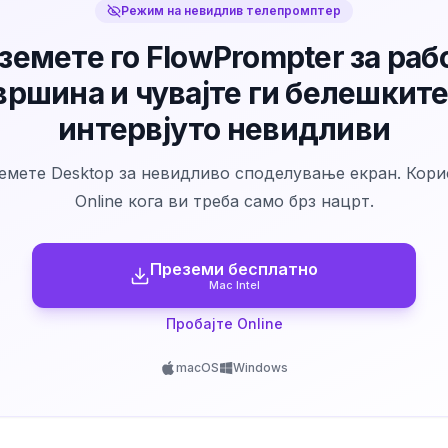
Режим на невидлив телепромптер
земете го FlowPrompter за раб
вршина и чувајте ги белешките
интервјуто невидливи
емете Desktop за невидливо споделување екран. Кори
Online кога ви треба само брз нацрт.
Преземи бесплатно
Mac Intel
Пробајте Online
macOS
Windows