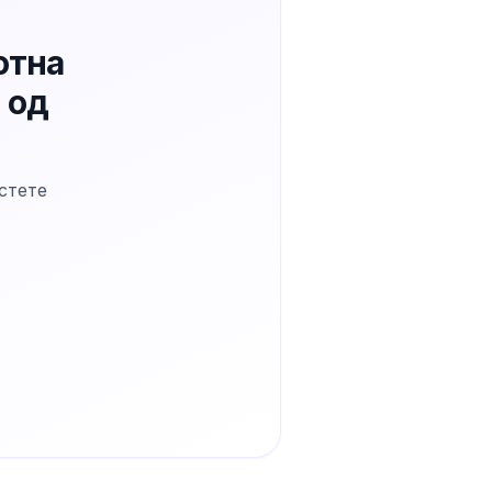
отна
 од
стете