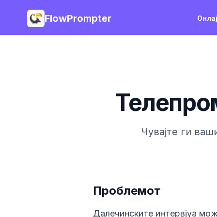
FlowPrompter
Онла
Телепром
Чувајте ги ваш
Проблемот
Далечинските интервјуа мож