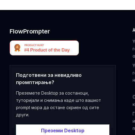
FlowPrompter
г
о
г
Подготвени за невидливо
промптирање?
Преземете Desktop за состаноци,
С
туторијали и снимања каде што вашиот
prompt мора да остане скриен од сите
Г
други.
Преземи Desktop