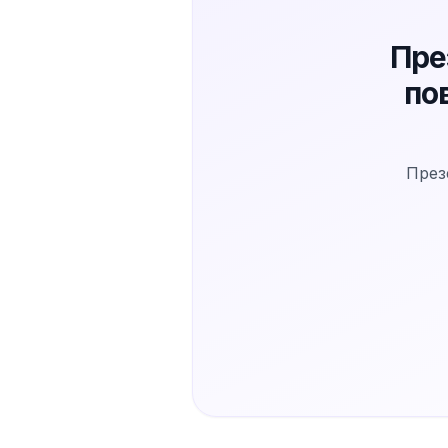
Пре
по
През