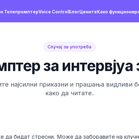
јн Телепромптер
Voice Control
Блог
Цените
Како функционир
Случај за употреба
птер за интервјуа 
ите најсилни приказни и прашања видливи б
како да читате.
е да бидат стресни. Може да заборавите на клуч