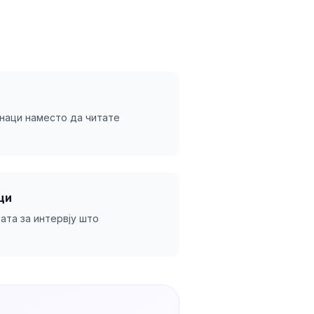
наци наместо да читате
ци
ата за интервју што