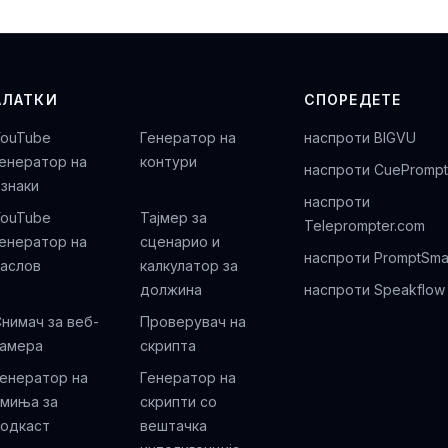
АЛАТКИ
СПОРЕДЕТЕ
YouTube
Генератор на
наспроти BIGVU
енератор на
контури
наспроти CuePrompt
знаки
наспроти
YouTube
Тајмер за
Teleprompter.com
енератор на
сценарио и
наспроти PromptSma
наслов
калкулатор за
должина
наспроти Speakflow
нимач за веб-
Проверувач на
камера
скрипта
енератор на
Генератор на
имиња за
скрипти со
подкаст
вештачка