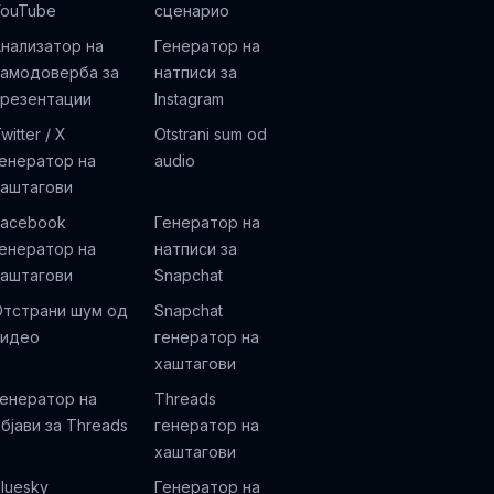
YouTube
сценарио
нализатор на
Генератор на
самодоверба за
натписи за
презентации
Instagram
witter / X
Otstrani sum od
енератор на
audio
хаштагови
Facebook
Генератор на
енератор на
натписи за
хаштагови
Snapchat
Отстрани шум од
Snapchat
видео
генератор на
хаштагови
енератор на
Threads
бјави за Threads
генератор на
хаштагови
luesky
Генератор на