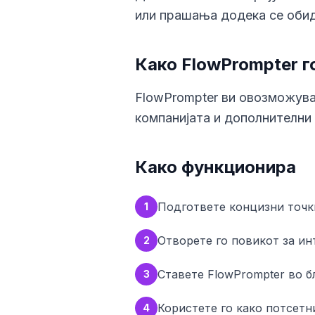
или прашања додека се обид
Како FlowPrompter г
FlowPrompter ви овозможува
компанијата и дополнителни
Како функционира
Подгответе концизни точки
1
Отворете го повикот за ин
2
Ставете FlowPrompter во б
3
Користете го како потсетн
4