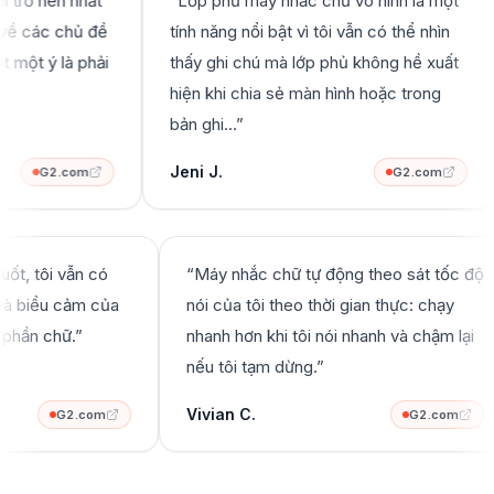
 trở nên nhất
“
Lớp phủ máy nhắc chữ vô hình là một
 về các chủ đề
tính năng nổi bật vì tôi vẫn có thể nhìn
 một ý là phải
thấy ghi chú mà lớp phủ không hề xuất
hiện khi chia sẻ màn hình hoặc trong
bản ghi…
”
Jeni J.
G2.com
G2.com
suốt, tôi vẫn có
“
Máy nhắc chữ tự động theo sát tốc độ
ắn và biểu cảm của
nói của tôi theo thời gian thực: chạy
i phần chữ.
”
nhanh hơn khi tôi nói nhanh và chậm lại
nếu tôi tạm dừng.
”
Vivian C.
G2.com
G2.com