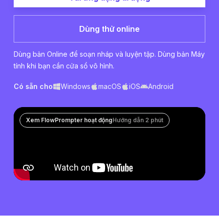
Dùng thử online
Dùng bản Online để soạn nháp và luyện tập. Dùng bản Máy
tính khi bạn cần cửa sổ vô hình.
Có sẵn cho
Windows
macOS
iOS
Android
Xem FlowPrompter hoạt động
Hướng dẫn 2 phút