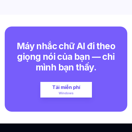
Máy nhắc chữ AI đi theo
giọng nói của bạn — chỉ
mình bạn thấy.
Tải miễn phí
Windows