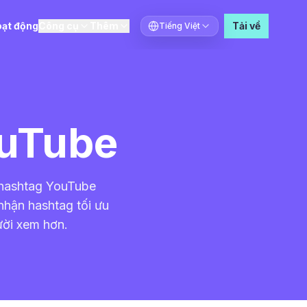
ạt động
Công cụ
Thêm
Tải về
Tiếng Việt
Chọn ngôn ngữ
ouTube
o hashtag YouTube
nhận hashtag tối ưu
ười xem hơn.