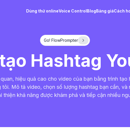
Dùng thử online
Voice Control
Blog
Bảng giá
Cách ho
Go! FlowPrompter
 tạo Hashtag Y
 quan, hiệu quả cao cho video của bạn bằng trình tạ
 tôi. Mô tả video, chọn số lượng hashtag bạn cần, và 
i thiện khả năng được khám phá và tiếp cận nhiều ng