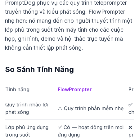
PromptDog phục vụ các quy trình teleprompter
truyền thống và kiểu phát sóng. FlowPrompter
nhẹ hơn: nó mang đến cho người thuyết trình một
lớp phủ trong suốt trên máy tính cho các cuộc
họp, ghi hình, demo và hội thảo trực tuyến mà
không cần thiết lập phát sóng.
So Sánh Tính Năng
Tính năng
FlowPrompter
Pro
Quy trình nhắc lời
✅ Nh
⚠️ Quy trình phần mềm nhẹ
phát sóng
chu
Lớp phủ ứng dụng
✅ Có — hoạt động trên mọi
❌ Tậ
trong suốt
ứng dụng
prom