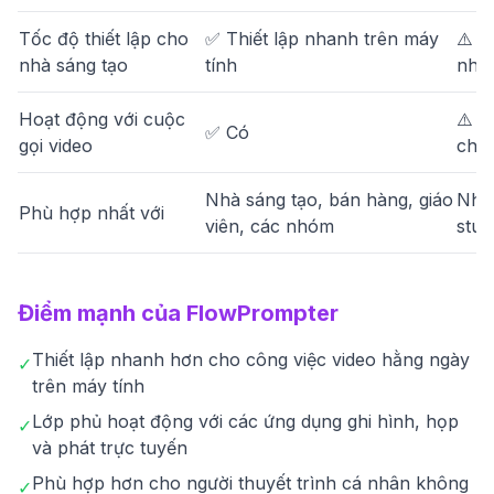
Tốc độ thiết lập cho
✅ Thiết lập nhanh trên máy
⚠️ H
nhà sáng tạo
tính
nhi
Hoạt động với cuộc
⚠️ K
✅ Có
gọi video
chí
Nhà sáng tạo, bán hàng, giáo
Nhắc
Phù hợp nhất với
viên, các nhóm
stud
Điểm mạnh của FlowPrompter
Thiết lập nhanh hơn cho công việc video hằng ngày
✓
trên máy tính
Lớp phủ hoạt động với các ứng dụng ghi hình, họp
✓
và phát trực tuyến
Phù hợp hơn cho người thuyết trình cá nhân không
✓