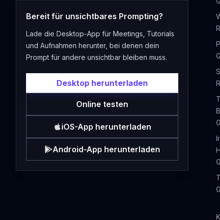
G
Bereit für unsichtbares Prompting?
R
Lade die Desktop-App für Meetings, Tutorials
P
und Aufnahmen herunter, bei denen dein
G
Prompt für andere unsichtbar bleiben muss.
S
Desktop herunterladen
R
T
Online testen
B
G
iOS-App herunterladen
I
Android-App herunterladen
H
G
T
G
K