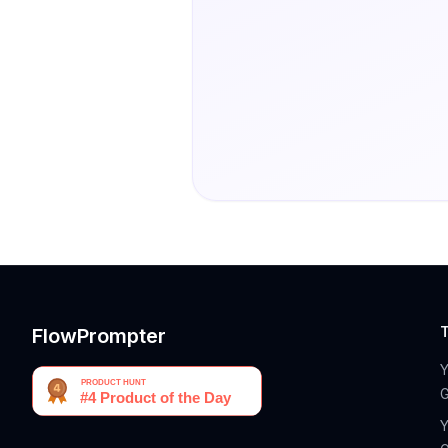
FlowPrompter
G
Y