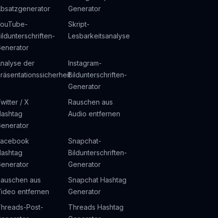
bsatzgenerator
Generator
YouTube-
Skript-
ildunterschriften-
Lesbarkeitsanalyse
enerator
nalyse der
Instagram-
räsentationssicherheit
Bildunterschriften-
Generator
witter / X
Rauschen aus
ashtag
Audio entfernen
enerator
Facebook
Snapchat-
ashtag
Bildunterschriften-
enerator
Generator
auschen aus
Snapchat Hashtag
ideo entfernen
Generator
hreads-Post-
Threads Hashtag