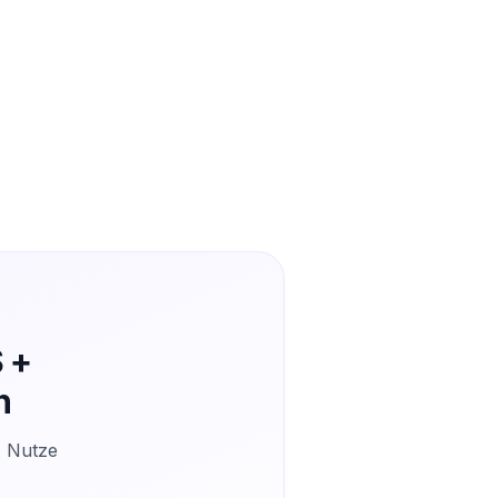
 +
n
. Nutze