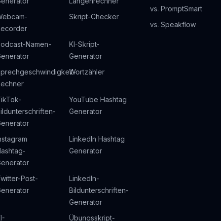
enerator
Längenrechner
vs. PromptSmart
Webcam-
Skript-Checker
vs. Speakflow
ecorder
odcast-Namen-
KI-Skript-
enerator
Generator
prechgeschwindigkeit-
Wortzähler
echner
ikTok-
YouTube Hashtag
ildunterschriften-
Generator
enerator
nstagram
LinkedIn Hashtag
ashtag-
Generator
enerator
witter-Post-
LinkedIn-
enerator
Bildunterschriften-
Generator
I-
Übungsskript-