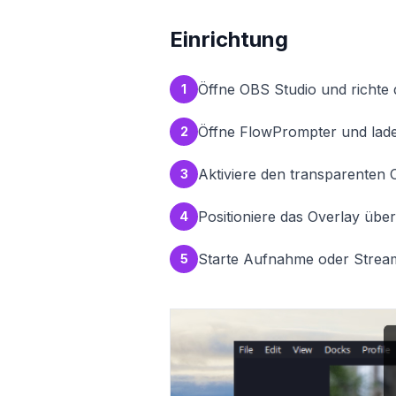
Einrichtung
Öffne OBS Studio und richte
1
Öffne FlowPrompter und lade
2
Aktiviere den transparenten
3
Positioniere das Overlay üb
4
Starte Aufnahme oder Stream 
5