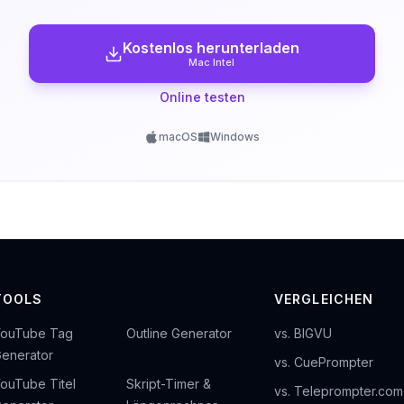
Kostenlos herunterladen
Mac Intel
Online testen
macOS
Windows
TOOLS
VERGLEICHEN
YouTube Tag
Outline Generator
vs. BIGVU
enerator
vs. CuePrompter
ouTube Titel
Skript-Timer &
vs. Teleprompter.com