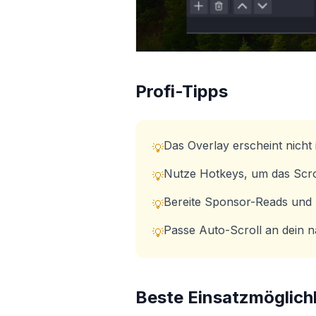
Profi-Tipps
Das Overlay erscheint nich
💡
Nutze Hotkeys, um das Scro
💡
Bereite Sponsor-Reads und 
💡
Passe Auto-Scroll an dein 
💡
Beste Einsatzmöglich