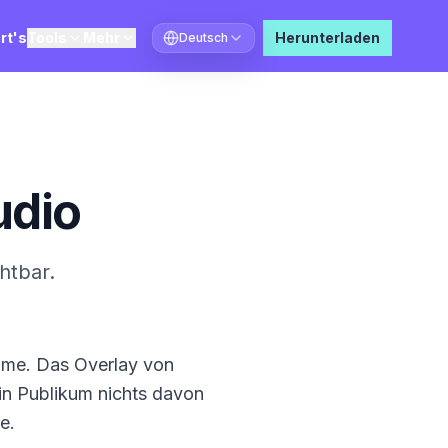
rt's
Tools
Mehr
Herunterladen
Deutsch
Sprache auswählen
udio
htbar.
ahme. Das Overlay von
ein Publikum nichts davon
e.