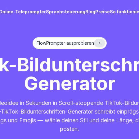
Online-Teleprompter
Sprachsteuerung
Blog
Preise
So funktionie
FlowPrompter ausprobieren
k-Bildunterschr
Generator
eoidee in Sekunden in Scroll-stoppende TikTok-Bildun
-TikTok-Bildunterschriften-Generator schreibt einprä
gs und Emojis — wähle deinen Stil und deine Länge, 
posten.