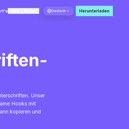
rt's
Tools
Mehr
Herunterladen
Deutsch
Sprache auswählen
iften-
terschriften. Unser
gsame Hooks mit
dann kopieren und