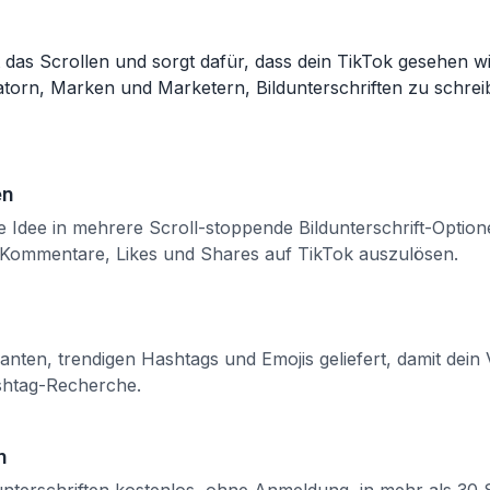
pt das Scrollen und sorgt dafür, dass dein TikTok gesehen w
reatorn, Marken und Marketern, Bildunterschriften zu schre
en
e Idee in mehrere Scroll-stoppende Bildunterschrift-Optio
 Kommentare, Likes und Shares auf TikTok auszulösen.
vanten, trendigen Hashtags und Emojis geliefert, damit dein 
shtag-Recherche.
n
unterschriften kostenlos, ohne Anmeldung, in mehr als 3