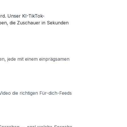
ird. Unser KI-TikTok-
iben, die Zuschauer in Sekunden
nen, jede mit einem einprägsamen
Video die richtigen Für-dich-Feeds
0 Sprachen — egal welche Sprache