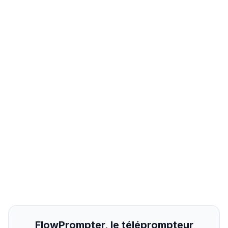
FlowPrompter, le téléprompteur