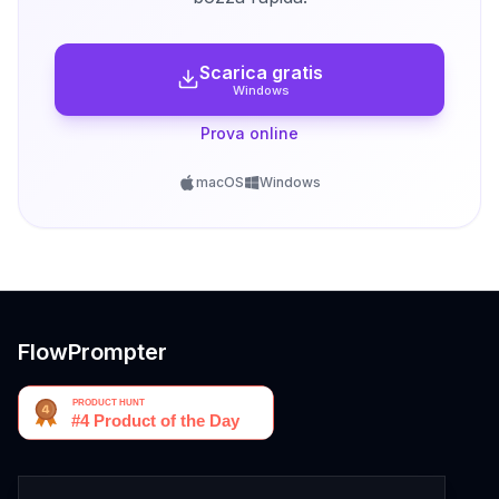
Scarica gratis
Windows
Prova online
macOS
Windows
FlowPrompter