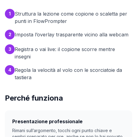
Struttura la lezione come copione o scaletta per
1
punti in FlowPrompter
Imposta l’overlay trasparente vicino alla webcam
2
Registra o vai live: il copione scorre mentre
3
insegni
Regola la velocità al volo con le scorciatoie da
4
tastiera
Perché funziona
Presentazione professionale
Rimani sull’argomento, tocchi ogni punto chiave e
sembri preparato per ore, anche se non lo hai provato