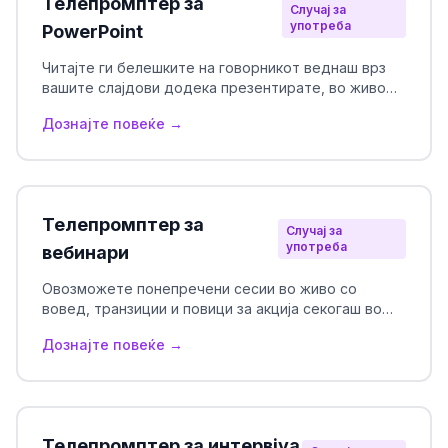
Телепромптер за
Случај за
употреба
PowerPoint
Читајте ги белешките на говорникот веднаш врз
вашите слајдови додека презентирате, во живо
или пред камера.
Дознајте повеќе →
Телепромптер за
Случај за
употреба
вебинари
Овозможете понепречени сесии во живо со
вовед, транзиции и повици за акција секогаш во
вид.
Дознајте повеќе →
Телепромптер за интервјуа