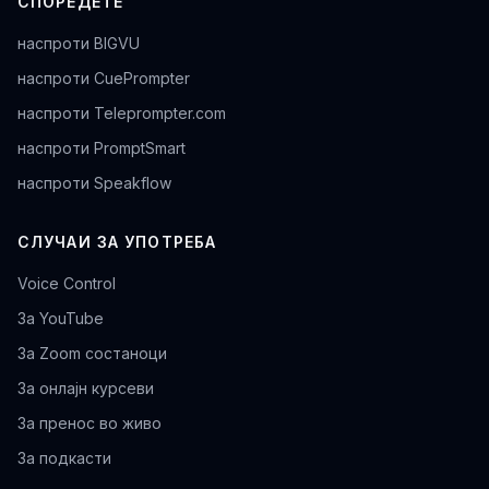
СПОРЕДЕТЕ
наспроти BIGVU
наспроти CuePrompter
наспроти Teleprompter.com
наспроти PromptSmart
наспроти Speakflow
СЛУЧАИ ЗА УПОТРЕБА
Voice Control
За YouTube
За Zoom состаноци
За онлајн курсеви
За пренос во живо
За подкасти