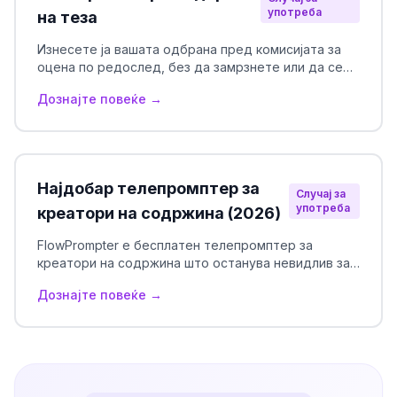
употреба
на теза
Изнесете ја вашата одбрана пред комисијата за
оцена по редослед, без да замрзнете или да се
криете зад испечатени белешки.
Дознајте повеќе →
Најдобар телепромптер за
Случај за
употреба
креатори на содржина (2026)
FlowPrompter е бесплатен телепромптер за
креатори на содржина што останува невидлив за
време на снимање екран, преноси во живо и
Дознајте повеќе →
видеоповици — го читате сценариото гледајќи
право во објективот, а вашата публика никогаш не
го гледа. Работи на macOS, Windows, iOS и на веб.