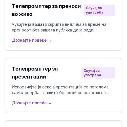
Телепромптер за преноси
Случај за
употреба
во живо
Чувајте ја вашата скрипта видлива за време на
преносот без вашата публика да ја види.
Дознајте повеќе →
Телепромптер за
Случај за
употреба
презентации
Испорачајте ја секоја презентација со поголема
самодоверба - вашите белешки се секогаш на
дофат на раката.
Дознајте повеќе →