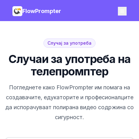
FlowPrompter
Случај за употреба
Случаи за употреба на
телепромптер
Погледнете како FlowPrompter им помага на
создавачите, едукаторите и професионалците
да испорачуваат полирана видео содржина со
сигурност.