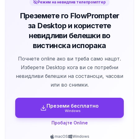
Режим на невидлив телепромптер
Преземете го FlowPrompter
за Desktop и користете
невидливи белешки во
вистинска испорака
Почнете online ако ви треба само нацрт.
Изберете Desktop кога ви се потребни
невидливи белешки на состаноци, часови
или во снимки.
Преземи бесплатно
Windows
Пробајте Online
macOS
Windows