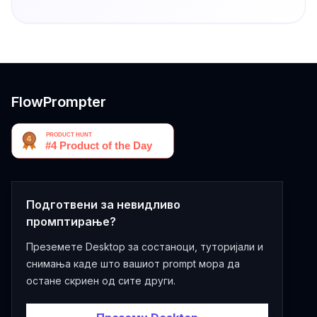
FlowPrompter
Подготвени за невидливо
промптирање?
Преземете Desktop за состаноци, туторијали и
снимања каде што вашиот prompt мора да
остане скриен од сите други.