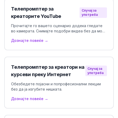
Телепромптер за
Случај за
употреба
креаторите YouTube
Прочитајте го вашето сценарио додека гледате
во камерата. Снимајте подобри видеа без да мора
да меморирате сè.
Дознајте повеќе →
Телепромптер за креатори на
Случај за
употреба
курсеви преку Интернет
Обезбедете појасни и попрофесионални лекции
без да ја изгубите нишката.
Дознајте повеќе →