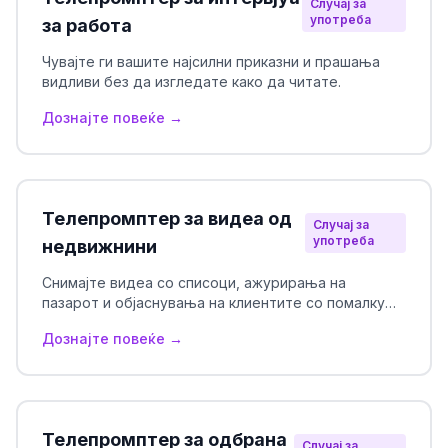
Случај за
употреба
за работа
Чувајте ги вашите најсилни приказни и прашања
видливи без да изгледате како да читате.
Дознајте повеќе →
Телепромптер за видеа од
Случај за
употреба
недвижнини
Снимајте видеа со списоци, ажурирања на
пазарот и објаснувања на клиентите со помалку
пропуштени детали.
Дознајте повеќе →
Телепромптер за одбрана
Случај за