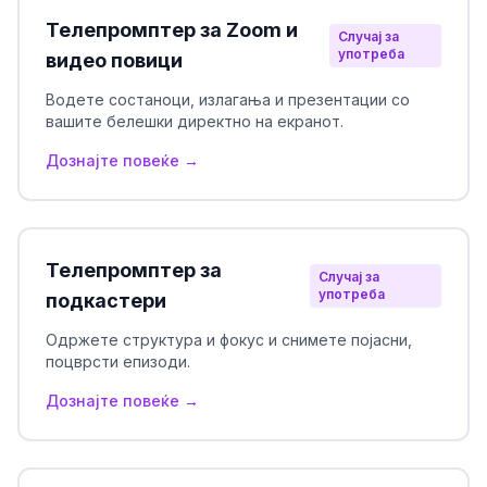
Телепромптер за Zoom и
Случај за
употреба
видео повици
Водете состаноци, излагања и презентации со
вашите белешки директно на екранот.
Дознајте повеќе →
Телепромптер за
Случај за
употреба
подкастери
Одржете структура и фокус и снимете појасни,
поцврсти епизоди.
Дознајте повеќе →