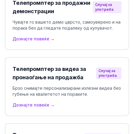
Телепромптер за продажни
Случај за
употреба
демонстрации
Чувајте го вашето демо цврсто, самоуверено и на
порака без да гледате подалеку од купувачот.
Дознајте повеќе →
Телепромптер за видеа за
Случај за
употреба
пронаоѓање на продажба
Брзо снимајте персонализирани излезни видеа без
губење на квалитетот на пораките.
Дознајте повеќе →