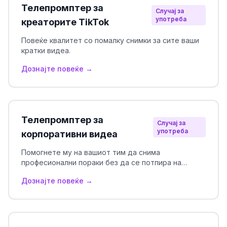
Телепромптер за
Случај за
употреба
креаторите TikTok
Повеќе квалитет со помалку снимки за сите ваши
кратки видеа.
Дознајте повеќе →
Телепромптер за
Случај за
употреба
корпоративни видеа
Помогнете му на вашиот тим да снима
професионални пораки без да се потпира на
агенција за видео продукција.
Дознајте повеќе →