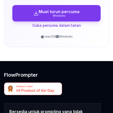
Muat turun percuma
Windows
Cuba percuma dalam talian
macOS
Windows
FlowPrompter
Bersedia untuk prompting yang tidak