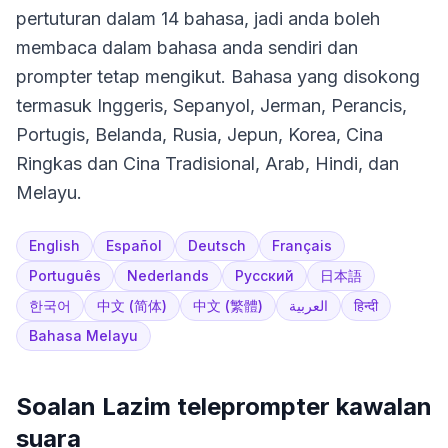
pertuturan dalam 14 bahasa, jadi anda boleh
membaca dalam bahasa anda sendiri dan
prompter tetap mengikut. Bahasa yang disokong
termasuk Inggeris, Sepanyol, Jerman, Perancis,
Portugis, Belanda, Rusia, Jepun, Korea, Cina
Ringkas dan Cina Tradisional, Arab, Hindi, dan
Melayu.
English
Español
Deutsch
Français
Português
Nederlands
Русский
日本語
한국어
中文 (简体)
中文 (繁體)
العربية
हिन्दी
Bahasa Melayu
Soalan Lazim teleprompter kawalan
suara