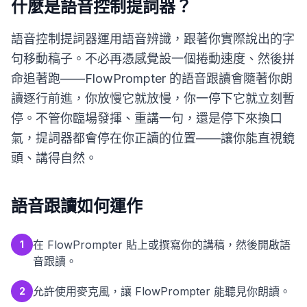
什麼是語音控制提詞器？
語音控制提詞器運用語音辨識，跟著你實際說出的字
句移動稿子。不必再憑感覺設一個捲動速度、然後拼
命追著跑——FlowPrompter 的語音跟讀會隨著你朗
讀逐行前進，你放慢它就放慢，你一停下它就立刻暫
停。不管你臨場發揮、重講一句，還是停下來換口
氣，提詞器都會停在你正讀的位置——讓你能直視鏡
頭、講得自然。
語音跟讀如何運作
在 FlowPrompter 貼上或撰寫你的講稿，然後開啟語
1
音跟讀。
允許使用麥克風，讓 FlowPrompter 能聽見你朗讀。
2