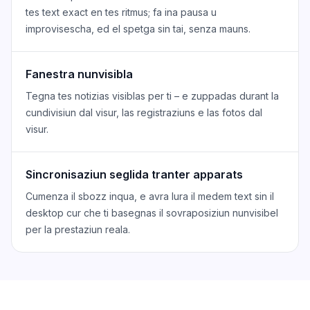
tes text exact en tes ritmus; fa ina pausa u
improvisescha, ed el spetga sin tai, senza mauns.
Fanestra nunvisibla
Tegna tes notizias visiblas per ti – e zuppadas durant la
cundivisiun dal visur, las registraziuns e las fotos dal
visur.
Sincronisaziun seglida tranter apparats
Cumenza il sbozz inqua, e avra lura il medem text sin il
desktop cur che ti basegnas il sovraposiziun nunvisibel
per la prestaziun reala.