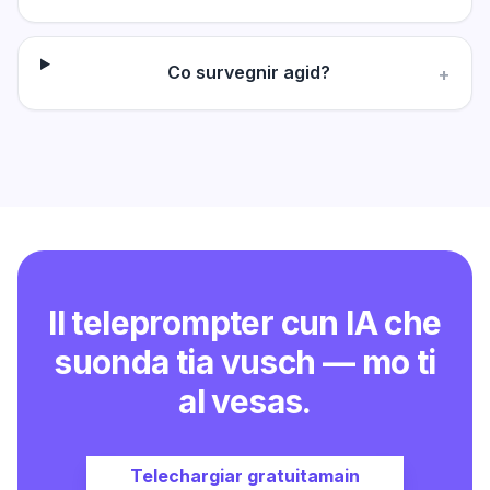
Co survegnir agid?
+
Il teleprompter cun IA che
suonda tia vusch — mo ti
al vesas.
Telechargiar gratuitamain