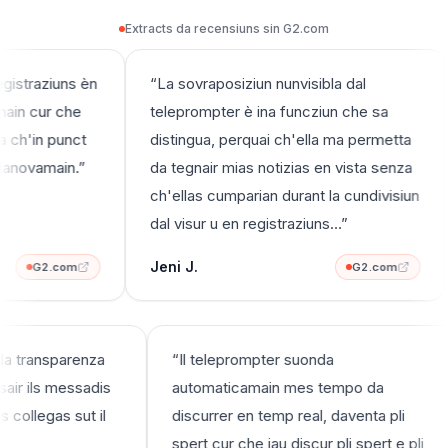
Extracts da recensiuns sin G2.com
Utilisà en ils mumaents nua che notizias visiblas èn in pro
istraziuns èn
“
La sovraposiziun nunvisibla dal
ain cur che
teleprompter è ina funcziun che sa
 ch'in punct
distingua, perquai ch'ella ma permetta
danovamain.
”
da tegnair mias notizias en vista senza
ch'ellas cumparian durant la cundivisiun
dal visur u en registraziuns…
”
Jeni J.
G2.com
G2.com
n da transparenza
“
Il teleprompter suonda
esair ils messadis
automaticamain mes tempo da
es collegas sut il
discurrer en temp real, daventa pli
spert cur che jau discur pli spert e pli