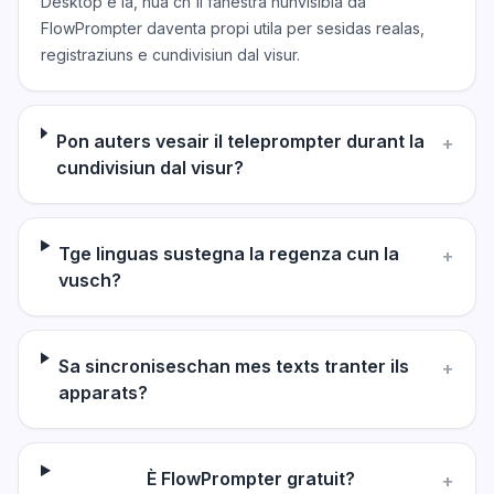
Desktop è là, nua ch'il fanestra nunvisibla da
FlowPrompter daventa propi utila per sesidas realas,
registraziuns e cundivisiun dal visur.
Pon auters vesair il teleprompter durant la
+
cundivisiun dal visur?
Tge linguas sustegna la regenza cun la
+
vusch?
Sa sincroniseschan mes texts tranter ils
+
apparats?
È FlowPrompter gratuit?
+