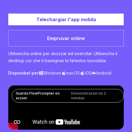
Telechargiar l'app mobila
Empruvar online
Utilisescha online per sbozzar ed exercitar. Utilisescha il
desktop cur che ti basegnas la fanestra nunvisibla.
Disponibel per
Windows
macOS
iOS
Android
Guarda FlowPrompter en
Demonstraziun da 2
acziun
minutas