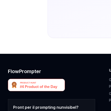
FlowPrompter
G
p
G
p
Pront per il prompting nunvisibel?