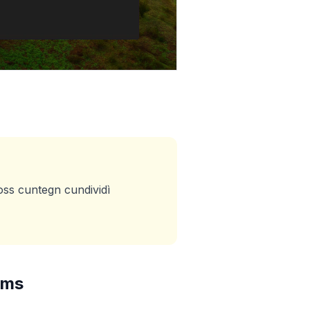
oss cuntegn cundividì
ams