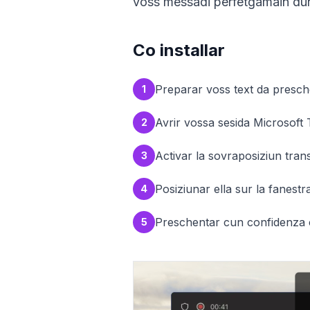
voss messadi perfetgamain dur
Co installar
Preparar voss text da presc
1
Avrir vossa sesida Microsoft
2
Activar la sovraposiziun tra
3
Posiziunar ella sur la fanest
4
Preschentar cun confidenza cu
5