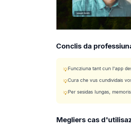
Conclis da professiun
Funcziuna tant cun l'app d
💡
Cura che vus cundividais vo
💡
Per sesidas lungas, memorisa
💡
Megliers cas d'utilis