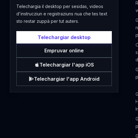
R
Telechargia il desktop per sesidas, videos
d'instrucziun e registraziuns nua che tes text
G
sto restar zuppà per tut auters.
n
p
Telechargiar desktop
C
Empruvar online
s
d
Telechargiar l'app iOS
G
p
Telechargiar l'app Android
G
H
I
G
p
G