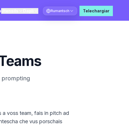
a
Utensils
Dapli
Telechargiar
Rumantsch
Tscherner la lingua
 Teams
a prompting
a voss team, fais in pitch ad
antescha che vus porschais