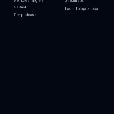
Per streaming en
Streamlabs
directa
Loom Teleprompter
Per podcasts