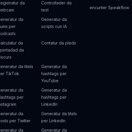
egistratur da
Controllader da
encunter Speakflow
webcam
text
eneratur da
Generatur da
ums per
scripts cun IA
odcasts
alculatur da
Contatur da pleds
pertadad da
iscurs
eneratur da titels
Generatur da
er TikTok
hashtags per
YouTube
eneratur da
Generatur da
ashtags per
hashtags per
nstagram
LinkedIn
eneratur da
Generatur da titels
osts per Twitter
per LinkedIn
eneratur da
Generatur da