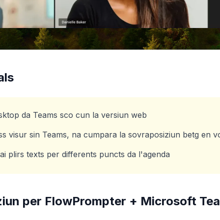
als
esktop da Teams sco cun la versiun web
ss visur sin Teams, na cumpara la sovraposiziun betg en v
i plirs texts per differents puncts da l'agenda
aziun per FlowPrompter +
Microsoft Te