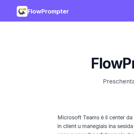
FlowPrompter
FlowP
Preschenta
Microsoft Teams è il center da
in client u manegiais ina sesi