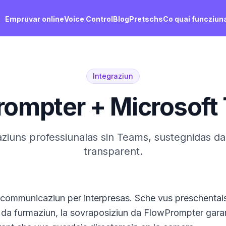
Empruvar online
Voice Control
Blog
Pretschs
Co quai funcziun
Integraziun
rompter + Microsoft
ziuns professiunalas sin Teams, sustegnidas d
transparent.
 communicaziun per interpresas. Sche vus preschentais 
da da furmaziun, la sovraposiziun da FlowPrompter gar