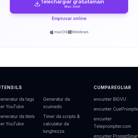
Telechargiar gratuitamain
Mac Intel
Empruvar online
macOS
Windows
UTENSILS
CUMPAREGLIAR
eneratur da tags
Generatur da
encunter BIGVU
er YouTube
scumadis
encunter CuePrompte
eneratur da titels
Timer da scripts &
encunter
er YouTube
calculatur da
Teleprompter.com
lunghezza
encunter PromptSmar