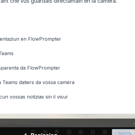
ant che vus guardais directamain en la camera.
hentaziun en FlowPrompter
 Teams
nsparenta da FlowPrompter
ra Teams datiers da vossa camera
n vossas notizias sin il visur