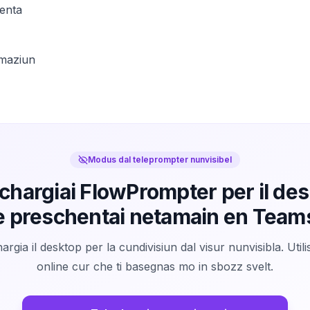
henta
rmaziun
Modus dal teleprompter nunvisibel
chargiai FlowPrompter per il de
e preschentai netamain en Team
argia il desktop per la cundivisiun dal visur nunvisibla. Util
online cur che ti basegnas mo in sbozz svelt.