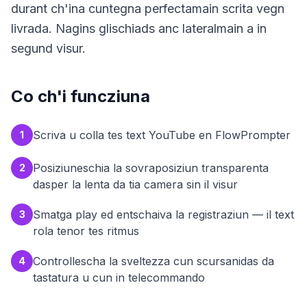
durant ch'ina cuntegna perfectamain scrita vegn
livrada. Nagins glischiads anc lateralmain a in
segund visur.
Co ch'i funcziuna
Scriva u colla tes text YouTube en FlowPrompter
1
Posiziuneschia la sovraposiziun transparenta
2
dasper la lenta da tia camera sin il visur
Smatga play ed entschaiva la registraziun — il text
3
rola tenor tes ritmus
Controllescha la sveltezza cun scursanidas da
4
tastatura u cun in telecommando