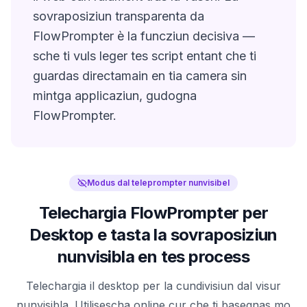
sovraposiziun transparenta da
FlowPrompter è la funcziun decisiva —
sche ti vuls leger tes script entant che ti
guardas directamain en tia camera sin
mintga applicaziun, gudogna
FlowPrompter.
Modus dal teleprompter nunvisibel
Telechargia FlowPrompter per
Desktop e tasta la sovraposiziun
nunvisibla en tes process
Telechargia il desktop per la cundivisiun dal visur
nunvisibla. Utilisescha online cur che ti basegnas mo