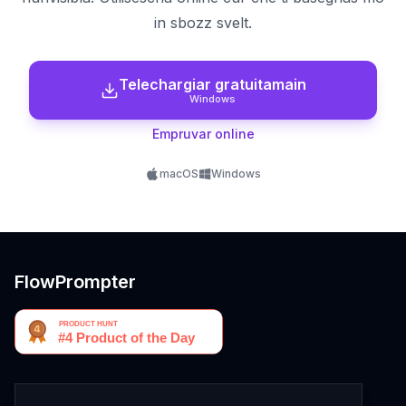
in sbozz svelt.
Telechargiar gratuitamain
Windows
Empruvar online
macOS
Windows
FlowPrompter