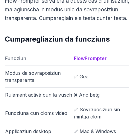
FlowPrompter serva era a quests cas d'utilisaziun,
ma agiunscha in modus unic da sovraposiziun
transparenta. Cumpareglain els testa cunter testa.
Cumparegliaziun da funcziuns
Funcziun
FlowPrompter
Modus da sovraposiziun
✅ Gea
transparenta
Rulament activà cun la vusch
❌ Anc betg
✅ Sovraposiziun sin
Funcziuna cun cloms video
mintga clom
Applicaziun desktop
✅ Mac & Windows