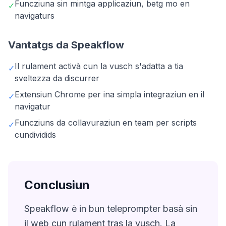
Funcziuna sin mintga applicaziun, betg mo en
✓
navigaturs
Vantatgs da Speakflow
Il rulament activà cun la vusch s'adatta a tia
✓
sveltezza da discurrer
Extensiun Chrome per ina simpla integraziun en il
✓
navigatur
Funcziuns da collavuraziun en team per scripts
✓
cundividids
Conclusiun
Speakflow è in bun teleprompter basà sin
il web cun rulament tras la vusch. La