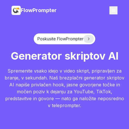
FlowPrompter
Poskusite FlowPrompter
Generator skriptov AI
Spremenite vsako idejo v video skript, pripravljen za
branje, v sekundah. Naš brezplačni generator skriptov
AI napiše privlačen hook, jasne govorjene točke in
močen poziv k dejanju za YouTube, TikTok,
predstavitve in govore — nato ga naložite neposredno
v teleprompter.