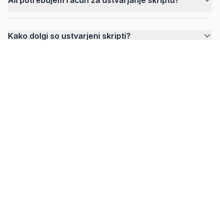
Kako dolgi so ustvarjeni skripti?
FlowPrompter
Ste pripravljeni na nevidno promptanje?
Prenesite Desktop za sestanke, vadnice in
snemanja, kjer mora vaš prompt ostati skrit pred
vsemi drugimi.