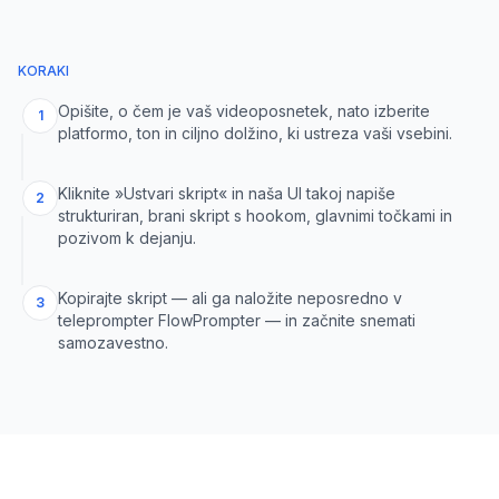
KORAKI
Opišite, o čem je vaš videoposnetek, nato izberite
1
platformo, ton in ciljno dolžino, ki ustreza vaši vsebini.
Kliknite »Ustvari skript« in naša UI takoj napiše
2
strukturiran, brani skript s hookom, glavnimi točkami in
pozivom k dejanju.
Kopirajte skript — ali ga naložite neposredno v
3
teleprompter FlowPrompter — in začnite snemati
samozavestno.