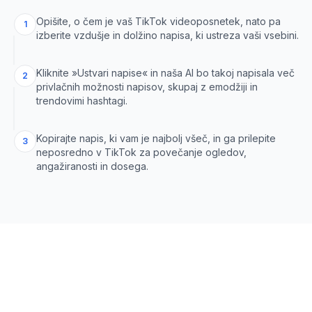
Opišite, o čem je vaš TikTok videoposnetek, nato pa
1
izberite vzdušje in dolžino napisa, ki ustreza vaši vsebini.
Kliknite »Ustvari napise« in naša AI bo takoj napisala več
2
privlačnih možnosti napisov, skupaj z emodžiji in
trendovimi hashtagi.
Kopirajte napis, ki vam je najbolj všeč, in ga prilepite
3
neposredno v TikTok za povečanje ogledov,
angažiranosti in dosega.