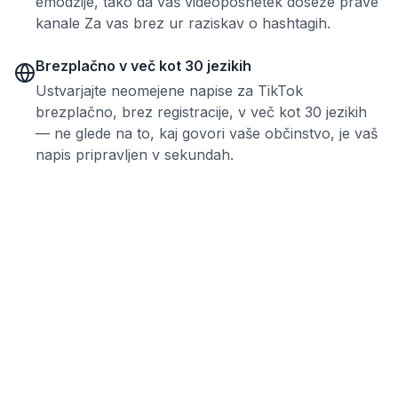
emodžije, tako da vaš videoposnetek doseže prave
kanale Za vas brez ur raziskav o hashtagih.
Brezplačno v več kot 30 jezikih
Ustvarjajte neomejene napise za TikTok
brezplačno, brez registracije, v več kot 30 jezikih
— ne glede na to, kaj govori vaše občinstvo, je vaš
napis pripravljen v sekundah.