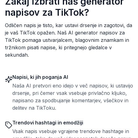
Zakaj izbrati naš generator
napisov za TikTok?
Odličen napis je tisto, kar ustavi drsenje in zagotovi, da
je vaš TikTok opažen. Naš AI generator napisov za
TikTok pomaga ustvarjalcem, blagovnim znamkam in
tržnikom pisati napise, ki pritegnejo gledalce v
sekundah.
Napisi, ki jih poganja AI
Naša AI pretvori eno idejo v več napisov, ki ustavijo
drsenje, pri čemer vsak vsebuje privlačno kljuko,
napisano za spodbujanje komentarjev, všečkov in
delitev na TikToku.
Trendovi hashtagi in emodžiji
Vsak napis vsebuje vgrajene trendove hashtage in