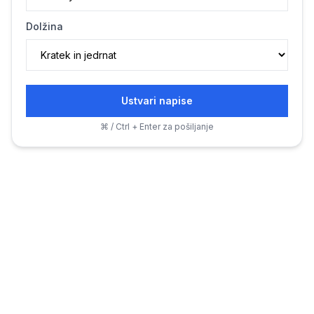
Dolžina
Ustvari napise
⌘ / Ctrl + Enter za pošiljanje