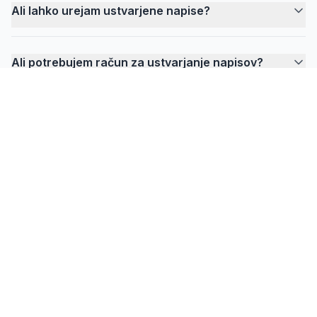
Ali lahko urejam ustvarjene napise?
Ali potrebujem račun za ustvarjanje napisov?
FlowPrompter
Ste pripravljeni na nevidno promptanje?
Prenesite Desktop za sestanke, vadnice in
snemanja, kjer mora vaš prompt ostati skrit pred
vsemi drugimi.