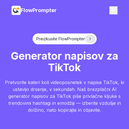
FlowPrompter
Preizkusite FlowPrompter
Generator napisov za
TikTok
Pretvorite kateri koli videoposnetek v napise TikTok, ki
ustavijo drsenje, v sekundah. Naš brezplačni AI
generator napisov za TikTok piše privlačne kljuke s
trendovimi hashtagi in emodžiji — izberite vzdušje in
dolžino, nato kopirajte in objavite.