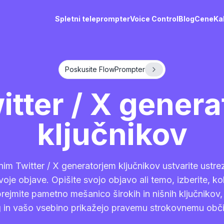
Spletni teleprompter
Voice Control
Blog
Cene
Ka
Poskusite FlowPrompter
itter / X genera
ključnikov
im Twitter / X generatorjem ključnikov ustvarite ustre
voje objave. Opišite svojo objavo ali temo, izberite, ko
prejmite pametno mešanico širokih in nišnih ključnikov
 in vašo vsebino prikažejo pravemu strokovnemu obči