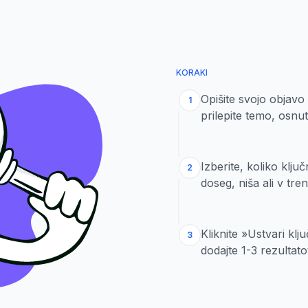
KORAKI
Opišite svojo objavo
1
prilepite temo, osnu
Izberite, koliko klju
2
doseg, niša ali v tr
Kliknite »Ustvari kl
3
dodajte 1-3 rezultat