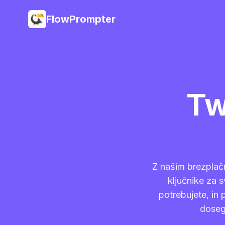
FlowPrompter
Tw
Z našim brezplačn
ključnike za s
potrebujete, in 
doseg