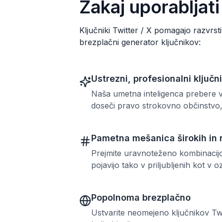
Zakaj uporabljati
Ključniki Twitter / X pomagajo razvrsti
brezplačni generator ključnikov:
Ustrezni, profesionalni ključni
Naša umetna inteligenca prebere va
doseči pravo strokovno občinstvo, 
Pametna mešanica širokih in 
Prejmite uravnoteženo kombinacijo 
pojavijo tako v priljubljenih kot v 
Popolnoma brezplačno
Ustvarite neomejeno ključnikov Twit