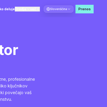
ko deluje
Orodja
več
Prenos
Slovenščina
Izberite jezik
tor
zne, profesionalne
liko ključnikov
, ki povečajo vaš
nstvu.