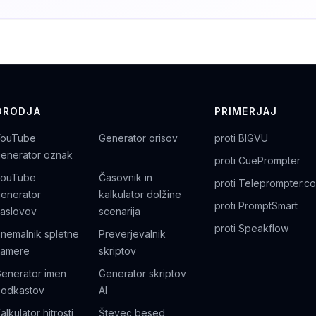
ORODJA
PRIMERJAJ
YouTube
Generator orisov
proti BIGVU
enerator oznak
proti CuePrompter
YouTube
Časovnik in
proti Teleprompter.c
enerator
kalkulator dolžine
proti PromptSmart
aslovov
scenarija
proti Speakflow
nemalnik spletne
Preverjevalnik
kamere
skriptov
enerator imen
Generator skriptov
odkastov
AI
alkulator hitrosti
Števec besed