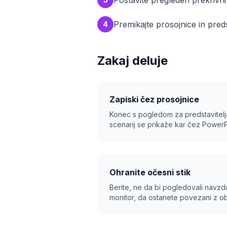
Postavite pregleden prekrivn
Premikajte prosojnice in pre
4
Zakaj deluje
Zapiski čez prosojnice
Konec s pogledom za predstavitel
scenarij se prikaže kar čez PowerPo
Ohranite očesni stik
Berite, ne da bi pogledovali navzdol
monitor, da ostanete povezani z o