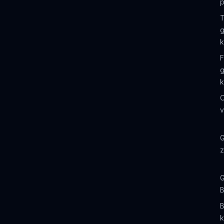
p
T
g
k
g
k
O
v
G
z
G
B
B
k