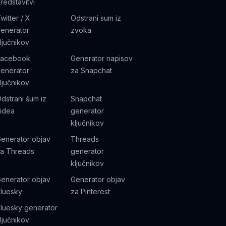
redstavitvi
witter / X
Odstrani sum iz
enerator
zvoka
ljučnikov
Facebook
Generator napisov
enerator
za Snapchat
ljučnikov
dstrani šum iz
Snapchat
idea
generator
ključnikov
enerator objav
Threads
a Threads
generator
ključnikov
enerator objav
Generator objav
luesky
za Pinterest
luesky generator
ljučnikov