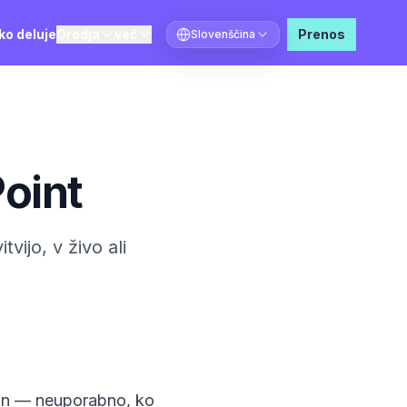
ko deluje
Orodja
več
Prenos
Slovenščina
Izberite jezik
oint
ijo, v živo ali
lon — neuporabno, ko