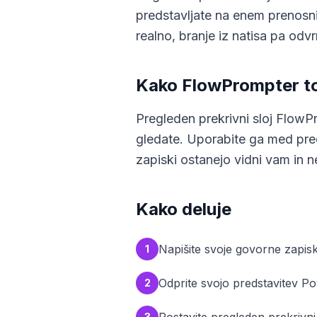
predstavljate na enem prenosni
realno, branje iz natisa pa od
Kako FlowPrompter to
Pregleden prekrivni sloj FlowP
gledate. Uporabite ga med pred
zapiski ostanejo vidni vam in 
Kako deluje
Napišite svoje govorne zapisk
1
Odprite svojo predstavitev Po
2
3