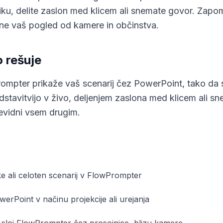
ku, delite zaslon med klicem ali snemate govor. Zapomn
vrne vaš pogled od kamere in občinstva.
 rešuje
rompter prikaže vaš scenarij čez PowerPoint, tako da 
stavitvijo v živo, deljenjem zaslona med klicem ali s
nevidni vsem drugim.
e ali celoten scenarij v FlowPrompter
werPoint v načinu projekcije ali urejanja