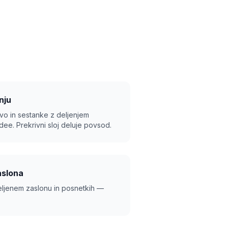
nju
vo in sestanke z deljenjem
dee. Prekrivni sloj deluje povsod.
aslona
deljenem zaslonu in posnetkih —