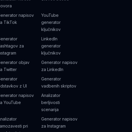
ovora
enerator napisov
YouTube
a TikTok
generator
ključnikov
enerator
LinkedIn
ashtagov za
generator
nstagram
ključnikov
enerator objav
Generator napisov
a Twitter
za LinkedIn
enerator
Generator
dstavkov z UI
vadbenih skriptov
enerator napisov
Analizator
a YouTube
berljivosti
scenarija
nalizator
Generator napisov
amozavesti pri
za Instagram