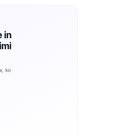
 in
imi
e, ko