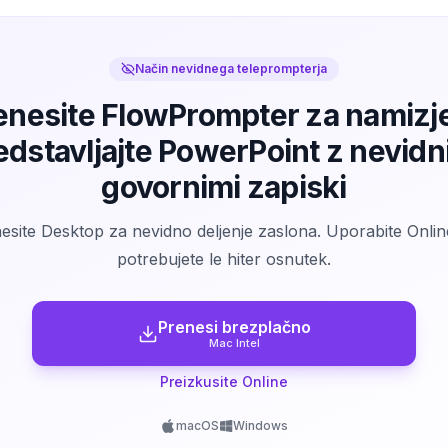
Način nevidnega teleprompterja
enesite FlowPrompter za namizje
edstavljajte PowerPoint z nevidn
govornimi zapiski
esite Desktop za nevidno deljenje zaslona. Uporabite Onlin
potrebujete le hiter osnutek.
Prenesi brezplačno
Mac Intel
Preizkusite Online
macOS
Windows