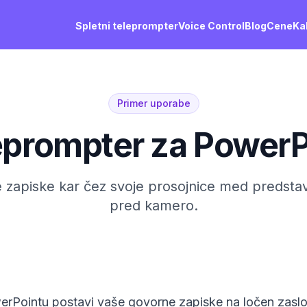
Spletni teleprompter
Voice Control
Blog
Cene
Ka
Primer uporabe
eprompter za PowerP
 zapiske kar čez svoje prosojnice med predstavitv
pred kamero.
werPointu postavi vaše govorne zapiske na ločen zas