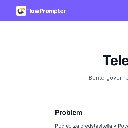
FlowPrompter
Tel
Berite govorne
Problem
Pogled za predstavitelja v Po