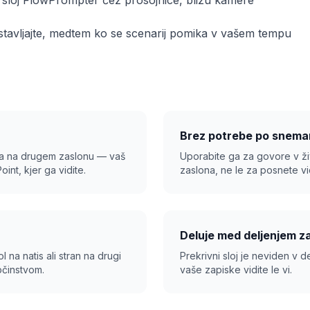
i sloj FlowPrompter čez prosojnice, blizu kamere
dstavljajte, medtem ko se scenarij pomika v vašem tempu
Brez potrebe po snema
ja na drugem zaslonu — vaš
Uporabite ga za govore v ži
int, kjer ga vidite.
zaslona, ne le za posnete vi
Deluje med deljenjem z
 na natis ali stran na drugi
Prekrivni sloj je neviden v 
bčinstvom.
vaše zapiske vidite le vi.