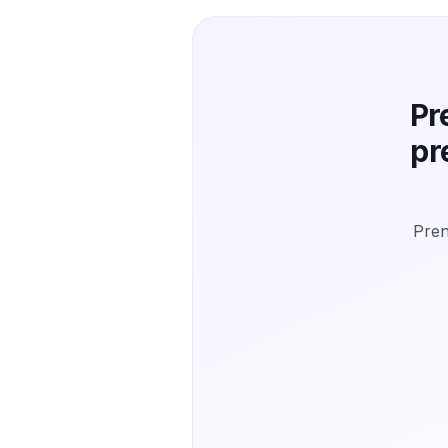
Pr
pr
Pren