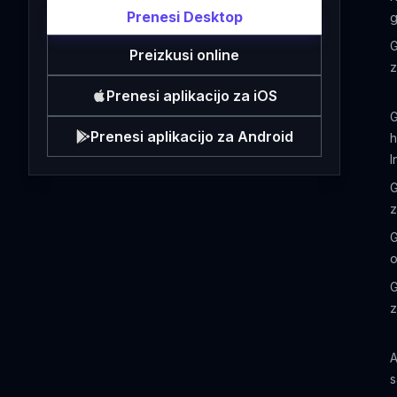
Prenesi Desktop
g
G
Preizkusi online
z
Prenesi aplikacijo za iOS
G
Prenesi aplikacijo za Android
h
I
G
z
G
o
G
z
A
s