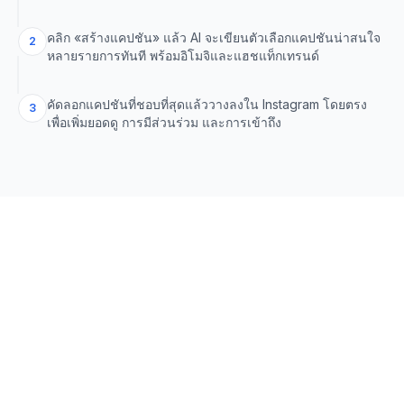
คลิก «สร้างแคปชัน» แล้ว AI จะเขียนตัวเลือกแคปชันน่าสนใจ
2
หลายรายการทันที พร้อมอิโมจิและแฮชแท็กเทรนด์
คัดลอกแคปชันที่ชอบที่สุดแล้ววางลงใน Instagram โดยตรง
3
เพื่อเพิ่มยอดดู การมีส่วนร่วม และการเข้าถึง