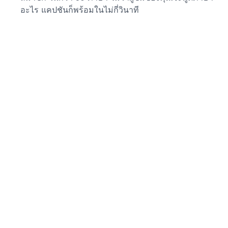
อะไร แคปชันก็พร้อมในไม่กี่วินาที