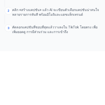
คลิก «สร้างแคปชัน» แล้ว AI จะเขียนตัวเลือกแคปชันน่าสนใจ
2
หลายรายการทันที พร้อมอิโมจิและแฮชแท็กเทรนด์
คัดลอกแคปชันที่ชอบที่สุดแล้ววางลงใน TikTok โดยตรง เพื่อ
3
เพิ่มยอดดู การมีส่วนร่วม และการเข้าถึง