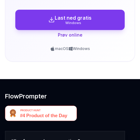
Last ned gratis
Windows
Prøv online
macOS
Windows
FlowPrompter