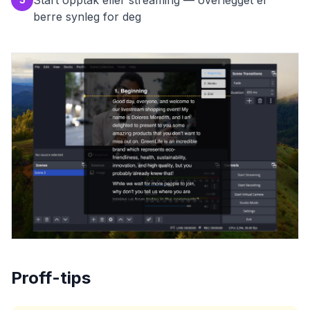
Start opptak eller streaming — overlegget er
berre synleg for deg
Proff-tips