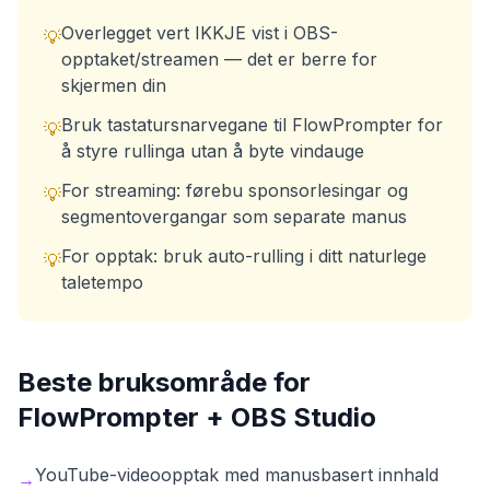
Overlegget vert IKKJE vist i OBS-
💡
opptaket/streamen — det er berre for
skjermen din
Bruk tastatursnarvegane til FlowPrompter for
💡
å styre rullinga utan å byte vindauge
For streaming: førebu sponsorlesingar og
💡
segmentovergangar som separate manus
For opptak: bruk auto-rulling i ditt naturlege
💡
taletempo
Beste bruksområde for
FlowPrompter +
OBS Studio
YouTube-videoopptak med manusbasert innhald
→