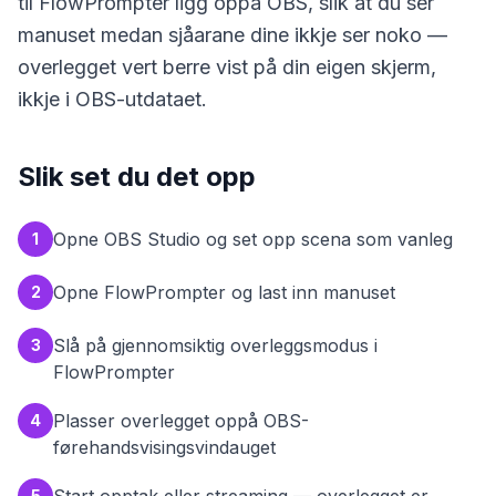
til FlowPrompter ligg oppå OBS, slik at du ser
manuset medan sjåarane dine ikkje ser noko —
overlegget vert berre vist på din eigen skjerm,
ikkje i OBS-utdataet.
Slik set du det opp
Opne OBS Studio og set opp scena som vanleg
1
Opne FlowPrompter og last inn manuset
2
Slå på gjennomsiktig overleggsmodus i
3
FlowPrompter
Plasser overlegget oppå OBS-
4
førehandsvisingsvindauget
5