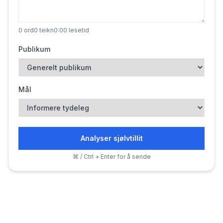
0
ord
0
teikn
0:00
lesetid
Publikum
Mål
Analyser sjølvtillit
⌘ / Ctrl + Enter for å sende