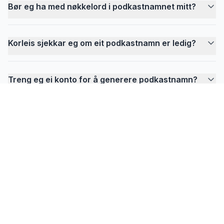
Bør eg ha med nøkkelord i podkastnamnet mitt?
Korleis sjekkar eg om eit podkastnamn er ledig?
Treng eg ei konto for å generere podkastnamn?
FlowPrompter
Klar for usynleg prompting?