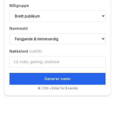
Målgruppe
Namnestil
Nøkkelord
(
valfritt
)
Generer namn
⌘ / Ctrl + Enter for å sende