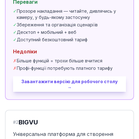
Переваги
✓
Прозоре накладання — читайте, дивлячись у
камеру, у будь-якому застосунку
✓
Збереження та організація сценаріїв
✓
Десктоп + мобільний + веб
✓
Доступний безкоштовний тариф
Недоліки
✗
Більше функцій = трохи більше вчитися
✗
Профі-функції потребують платного тарифу
Завантажити версію для робочого столу
→
BIGVU
#
2
Універсальна платформа для створення