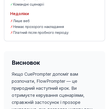
✓
Командні сценарії
Недоліки
✗
Лише веб
✗
Немає прозорого накладання
✗
Платний після пробного періоду
Висновок
Якщо CuePrompter допоміг вам
розпочати, FlowPrompter — це
природний наступний крок. Ви
отримуєте керування сценаріями,
справжній застосунок і прозоре