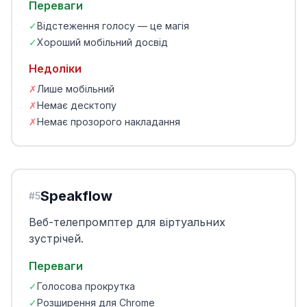
Переваги
✓
Відстеження голосу — це магія
✓
Хороший мобільний досвід
Недоліки
✗
Лише мобільний
✗
Немає десктопу
✗
Немає прозорого накладання
Speakflow
#
5
Веб-телепромптер для віртуальних
зустрічей.
Переваги
✓
Голосова прокрутка
✓
Розширення для Chrome