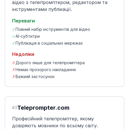
відео з телепромптером, редактором та
інструментами публікації.
Переваги
✓
Повний набір інструментів для відео
✓
AI-субтитри
✓
Публікація в соціальних мережах
Недоліки
✗
Дорого лише для телепромптера
✗
Немає прозорого накладання
✗
Важкий застосунок
Teleprompter.com
#
3
Професійний телепромптер, якому
довіряють мовники по всьому світу.