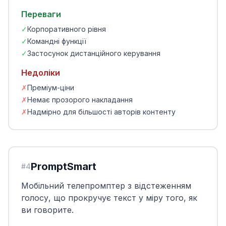
Переваги
✓
Корпоративного рівня
✓
Командні функції
✓
Застосунок дистанційного керування
Недоліки
✗
Преміум-ціни
✗
Немає прозорого накладання
✗
Надмірно для більшості авторів контенту
PromptSmart
#
4
Мобільний телепромптер з відстеженням
голосу, що прокручує текст у міру того, як
ви говорите.