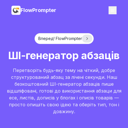
FlowPrompter
Вперед! FlowPrompter
ШІ-генератор абзаців
Перетворіть будь-яку тему на чіткий, добре
структурований абзац за лічені секунди. Наш
безкоштовний ШІ-генератор абзаців пише
відшліфовані, готові до використання абзаци для
есе, листів, дописів у блогах і описів товарів —
просто опишіть свою ідею та оберіть тип, тон і
довжину.