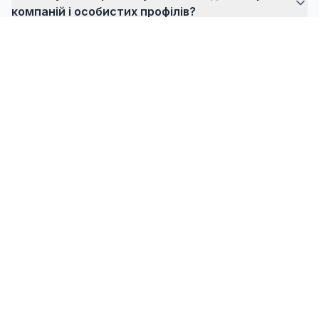
компаній і особистих профілів?
FlowPrompter
Готові до невидимих підказок?
Завантажте версію для робочого столу для
зустрічей, навчальних відео та записів, де ваш
сценарій має залишатися прихованим від інших.
Завантажити для робочого столу