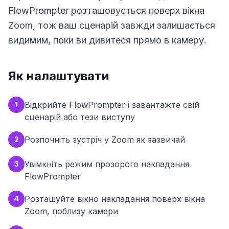
FlowPrompter розташовується поверх вікна
Zoom, тож ваш сценарій завжди залишається
видимим, поки ви дивитеся прямо в камеру.
Як налаштувати
Відкрийте FlowPrompter і завантажте свій
1
сценарій або тези виступу
Розпочніть зустріч у Zoom як зазвичай
2
Увімкніть режим прозорого накладання
3
FlowPrompter
Розташуйте вікно накладання поверх вікна
4
Zoom, поблизу камери