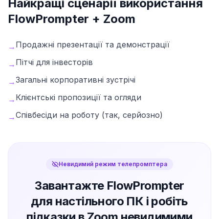
Найкращі сценарії використання
FlowPrompter +
Zoom
Продажні презентації та демонстрації
→
Пітчі для інвесторів
→
Загальні корпоративні зустрічі
→
Клієнтські пропозиції та огляди
→
Співбесіди на роботу (так, серйозно)
→
Невидимий режим телепромптера
Завантажте FlowPrompter
для настільного ПК і робіть
підказки в Zoom невидимими