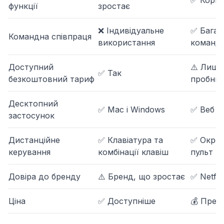
✅ Корпо
функції
зростає
❌ Індивідуальне
✅ Багат
Командна співпраця
використання
команд
Доступний
⚠️ Лише
✅ Так
безкоштовний тариф
пробний
Десктопний
✅ Mac і Windows
✅ Веб +
застосунок
Дистанційне
✅ Клавіатура та
✅ Окрем
керування
комбінації клавіш
пульт
Довіра до бренду
⚠️ Бренд, що зростає
✅ Netfli
Ціна
✅ Доступніше
💰 Прем