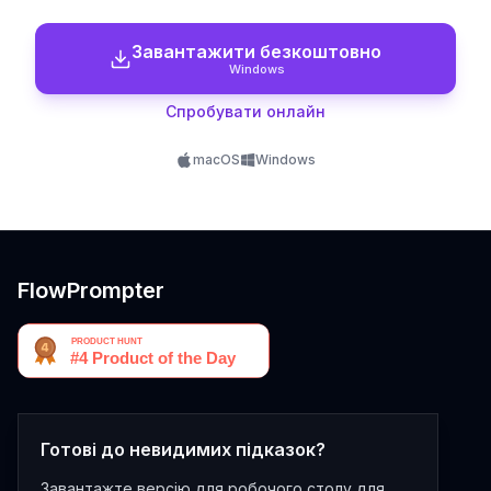
Завантажити безкоштовно
Windows
Спробувати онлайн
macOS
Windows
FlowPrompter
Готові до невидимих підказок?
Завантажте версію для робочого столу для