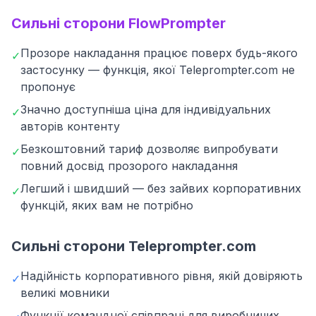
Сильні сторони FlowPrompter
Прозоре накладання працює поверх будь-якого
✓
застосунку — функція, якої Teleprompter.com не
пропонує
Значно доступніша ціна для індивідуальних
✓
авторів контенту
Безкоштовний тариф дозволяє випробувати
✓
повний досвід прозорого накладання
Легший і швидший — без зайвих корпоративних
✓
функцій, яких вам не потрібно
Сильні сторони Teleprompter.com
Надійність корпоративного рівня, якій довіряють
✓
великі мовники
Функції командної співпраці для виробничих