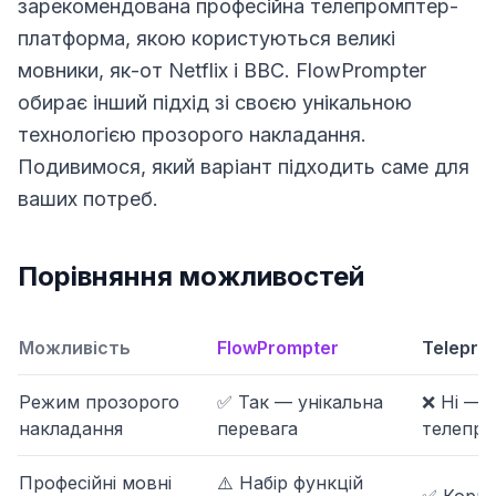
зарекомендована професійна телепромптер-
платформа, якою користуються великі
мовники, як-от Netflix і BBC. FlowPrompter
обирає інший підхід зі своєю унікальною
технологією прозорого накладання.
Подивимося, який варіант підходить саме для
ваших потреб.
Порівняння можливостей
Можливість
FlowPrompter
Telepro
Режим прозорого
✅ Так — унікальна
❌ Ні — 
накладання
перевага
телепр
Професійні мовні
⚠️ Набір функцій