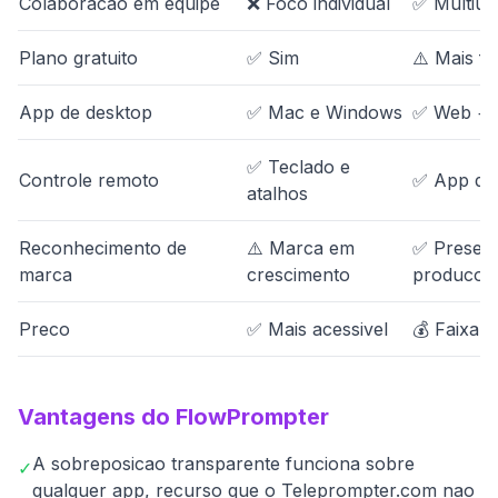
Colaboracao em equipe
❌ Foco individual
✅ Multius
Plano gratuito
✅ Sim
⚠️ Mais fo
App de desktop
✅ Mac e Windows
✅ Web + 
✅ Teclado e
Controle remoto
✅ App de
atalhos
Reconhecimento de
⚠️ Marca em
✅ Presenc
marca
crescimento
producoes
Preco
✅ Mais acessivel
💰 Faixa 
Vantagens do FlowPrompter
A sobreposicao transparente funciona sobre
✓
qualquer app, recurso que o Teleprompter.com nao