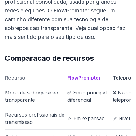
profissional consolidada, usada por grandes
redes e equipes. O FlowPrompter segue um
caminho diferente com sua tecnologia de
sobreposicao transparente. Veja qual opcao faz
mais sentido para o seu tipo de uso.
Comparacao de recursos
Recurso
FlowPrompter
Teleprom
Modo de sobreposicao
✅ Sim - principal
❌ Nao - m
transparente
diferencial
telepromp
Recursos profissionais de
⚠️ Em expansao
✅ Nivel e
transmissao