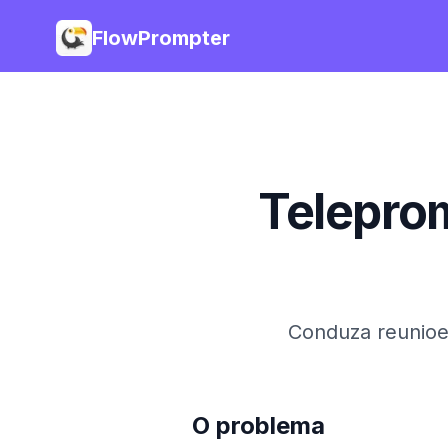
FlowPrompter
Telepro
Conduza reunioes
O problema