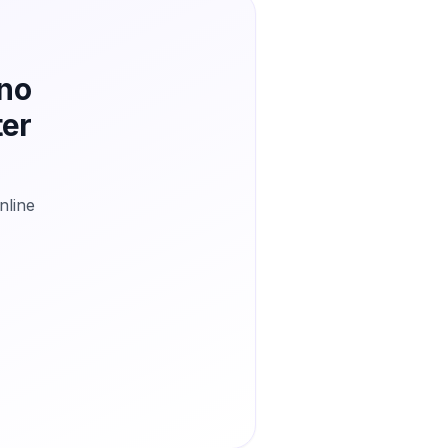
 no
ter
nline