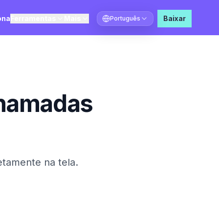
ona
Ferramentas
Mais
Baixar
Português
Selecionar idioma
chamadas
etamente na tela.