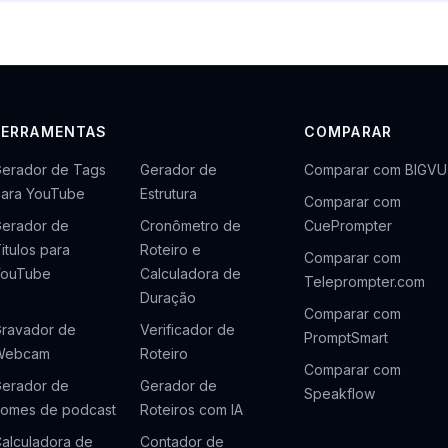
FERRAMENTAS
COMPARAR
erador de Tags
Gerador de
Comparar com BIGVU
ara YouTube
Estrutura
Comparar com
erador de
Cronômetro de
CuePrompter
itulos para
Roteiro e
Comparar com
YouTube
Calculadora de
Teleprompter.com
Duração
Comparar com
ravador de
Verificador de
PromptSmart
Webcam
Roteiro
Comparar com
erador de
Gerador de
Speakflow
omes de podcast
Roteiros com IA
alculadora de
Contador de