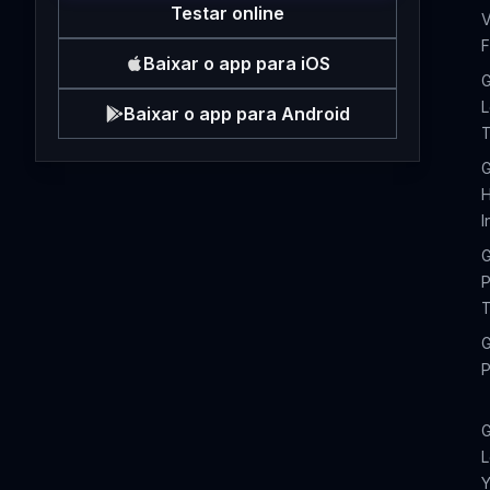
Testar online
V
F
Baixar o app para iOS
G
L
Baixar o app para Android
T
G
H
I
G
P
T
G
P
G
L