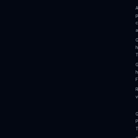
A
p
c
a
G
h
T
G
h
R
v
G
P
T