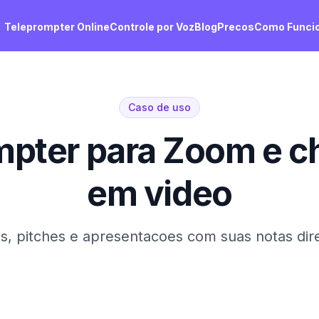
Teleprompter Online
Controle por Voz
Blog
Precos
Como Funci
Caso de uso
mpter para Zoom e 
em video
, pitches e apresentacoes com suas notas dir