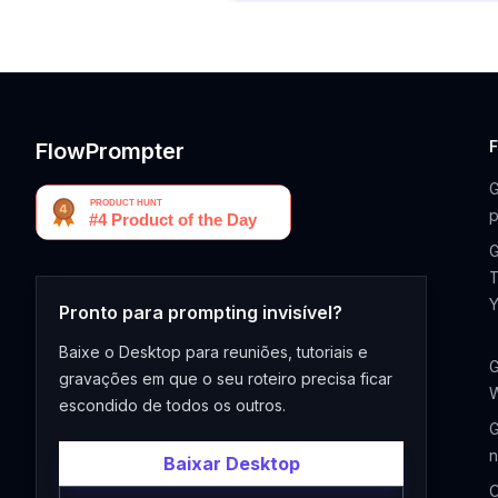
FlowPrompter
G
p
G
T
Pronto para prompting invisível?
Baixe o Desktop para reuniões, tutoriais e
G
gravações em que o seu roteiro precisa ficar
escondido de todos os outros.
G
n
Baixar Desktop
C