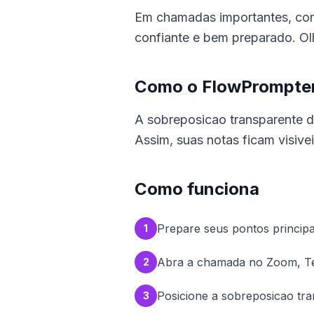
Em chamadas importantes, como
confiante e bem preparado. Olh
Como o FlowPrompter
A sobreposicao transparente d
Assim, suas notas ficam visiv
Como funciona
Prepare seus pontos princip
1
Abra a chamada no Zoom, T
2
Posicione a sobreposicao tra
3